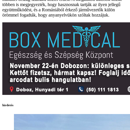
többen is megjegyezték, hogy hasznosnak tartják az ilyen jellegű
együttműködést, és a Romániából érkező járművezetők külön
örömmel fogadták, hogy anyanyelvükön szóltak hozzájuk.
hirdetés