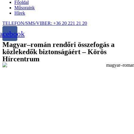
Főoldal
Műsoraink
Hírek
TELEFON/SMS/VIBER: +36 20 221 21 20
acebook
Magyar–román rendőri összefogás a
közlekedők biztonságáért – Körös
Hírcentrum