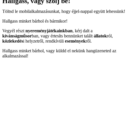
Hallgass, vagy szólj be!
Töltsd le mobilalkalmazásunkat, hogy éjjel-nappal együtt lehessünk!
Hallgass minket bárhol és bármikor!
Vegyél részt
nyereményjátékainkban
, kérj dalt a
kívánságműsor
ban, vagy értesíts bennünket talált
állatok
ról,
közlekedés
i helyzetről, rendkívüli
események
ről.
Hallgass minket bárhol, vagy küldd el nekünk hangüzeneted az
alkalmazással!