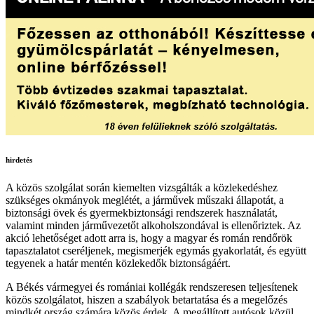
hirdetés
A közös szolgálat során kiemelten vizsgálták a közlekedéshez
szükséges okmányok meglétét, a járművek műszaki állapotát, a
biztonsági övek és gyermekbiztonsági rendszerek használatát,
valamint minden járművezetőt alkoholszondával is ellenőriztek. Az
akció lehetőséget adott arra is, hogy a magyar és román rendőrök
tapasztalatot cseréljenek, megismerjék egymás gyakorlatát, és együtt
tegyenek a határ mentén közlekedők biztonságáért.
A Békés vármegyei és romániai kollégák rendszeresen teljesítenek
közös szolgálatot, hiszen a szabályok betartatása és a megelőzés
mindkét ország számára közös érdek. A megállított autósok közül