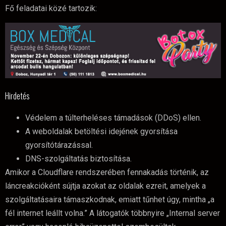
Fő feladatai közé tartozik:
Hirdetés
​Védelem a túlterheléses támadások (DDoS) ellen.
​A weboldalak betöltési idejének gyorsítása
gyorsítótárazással.
​DNS-szolgáltatás biztosítása.
​Amikor a Cloudflare rendszerében fennakadás történik, az
láncreakcióként sújtja azokat az oldalak ezreit, amelyek a
szolgáltatásaira támaszkodnak, emiatt tűnhet úgy, mintha „a
fél internet leállt volna.” A látogatók többnyire „Internal server