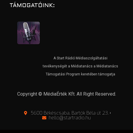
TÁMOGATÓINK:
A Start Rádió Médiaszolgáltatási
tevékenységét a Médiatanács a Médiatanács
Támogatási Program keretében támogatja
Copyright © MédiaÉrték Kft. All Right Reserved.
5600 Békéscsaba, Bartók Béla út 23.
hello@startradio.hu