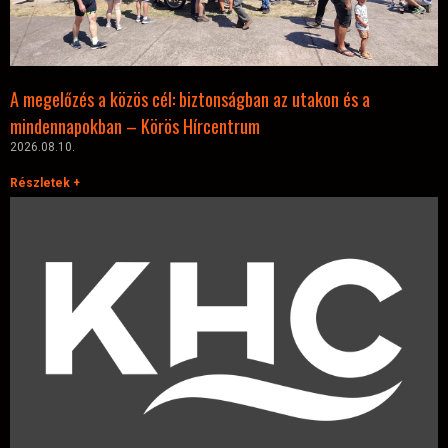
A megelőzés a közös cél: biztonságban az utakon és a
mindennapokban – Körös Hírcentrum
2026.08.10.
Részletek +