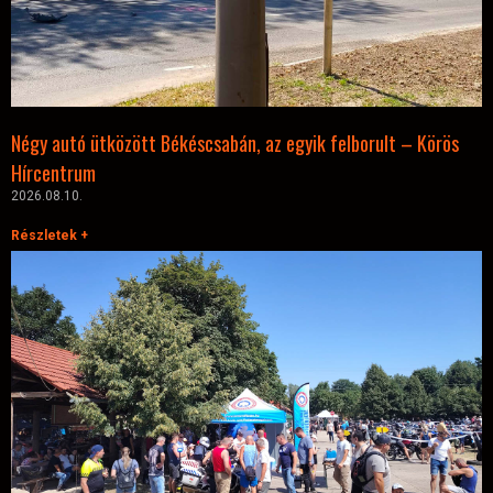
Négy autó ütközött Békéscsabán, az egyik felborult – Körös
Hírcentrum
2026.08.10.
Részletek +