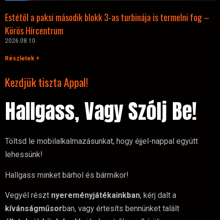
Estétől a paksi második blokk 3-as turbinája is termelni fog –
Körös Hírcentrum
2026.08.10.
Részletek +
Kezdjük tiszta Appal!
Hallgass, Vagy Szólj Be!
Töltsd le mobilalkalmazásunkat, hogy éjjel-nappal együtt
lehessünk!
Hallgass minket bárhol és bármikor!
Vegyél részt
nyereményjátékainkban
, kérj dalt a
kívánságműsor
ban, vagy értesíts bennünket talált