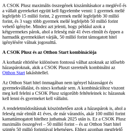
A CSOK Plusz maximális összegének kiszámításakor a meglévő és
a vállalt gyerekeket együtt kell figyelembe venni: 1 gyermek mellé
legfeljebb 15 millió forint, 2 gyermek mellé legfeljebb 30 millió
forint, és 3 vagy több gyermek mellé legfeljebb 50 millió forint
vehető igénybe. Mindez azt jelenti, hogy például azok a
kétgyermekes párok, ahol a feleség már 41 éves elmúlt és éppen a
harmadik gyermeküket várják, 50 millió forint támogatott hitel
igénylésére válnak jogosulttá.
A CSOK Plusz és az Otthon Start kombinációja
A korhatár eltörlése különösen fontossá válhat azoknak az idősebb
házaspároknak, akik a CSOK Pluszt szeretnék kombinálni az
Otthon Start
lakáshitellel.
Az Otthon Start hitel önmagában nem igényel házasságot és
gyermekvállalást, és nincs korhatár sem. A kombinációhoz viszont
meg kell felelni a CSOK Plusz szigorúbb feltételeinek is: házasnak
kell lenni és gyermeket kell vállalni.
A rendeletmódosításnak köszönhetően azok a házaspárok is, ahol a
feleség már elmúlt 41 éves, de már várandós, akár 100 millió forint
kamattámogatott hitelhez juthatnak 2025 után is. Ez a CSOK Plusz
maximális összegével – 50 millió forint – és az Otthon Start hitel
szintén 50 millió forintjával lehetséges. Ehhez azonban megfelelő