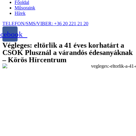
Főoldal
Műsoraink
Hírek
TELEFON/SMS/VIBER: +36 20 221 21 20
acebook
Végleges: eltörlik a 41 éves korhatárt a
CSOK Plusznál a várandós édesanyáknak
– Körös Hírcentrum