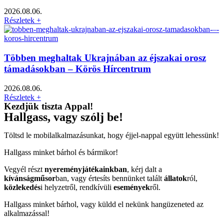
2026.08.06.
Részletek +
Többen meghaltak Ukrajnában az éjszakai orosz
támadásokban – Körös Hírcentrum
2026.08.06.
Részletek +
Kezdjük tiszta Appal!
Hallgass, vagy szólj be!
Töltsd le mobilalkalmazásunkat, hogy éjjel-nappal együtt lehessünk!
Hallgass minket bárhol és bármikor!
Vegyél részt
nyereményjátékainkban
, kérj dalt a
kívánságműsor
ban, vagy értesíts bennünket talált
állatok
ról,
közlekedés
i helyzetről, rendkívüli
események
ről.
Hallgass minket bárhol, vagy küldd el nekünk hangüzeneted az
alkalmazással!