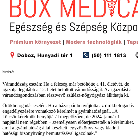
hirdetés
Várandósság esetén: Ha a feleség már betöltötte a 41. életévét, de
igazolja legalább a 12. hetet betöltött várandósságát. Az igazolást a
várandósgondozásban résztvevő szülész-nőgyógyász állíthatja ki.
Örökbefogadás esetén: Ha a házaspár benyújtotta az örökbefogadás
engedélyezésére vonatkozó kérelmét a gyámhatóságnál. „A
kölcsönkérelmük benyújtását megelőzően, de 2024. január 1.
napjánál nem régebben – személyesen előterjesztették a kérelmüket,
amit a gyámhatóság által készített jegyzőkönyv vagy kiadott
hatósági bizonyítvány bemutatásával igazolnak.”