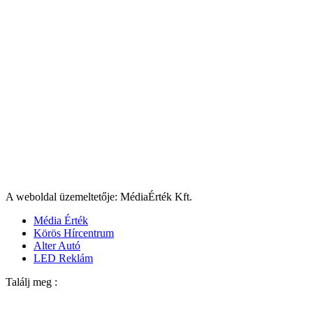
A weboldal üzemeltetője: MédiaÉrték Kft.
Média Érték
Körös Hírcentrum
Alter Autó
LED Reklám
Találj meg :