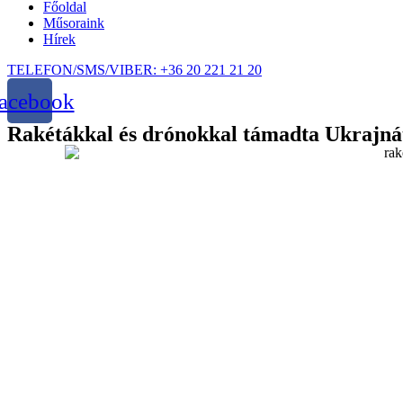
Főoldal
Műsoraink
Hírek
TELEFON/SMS/VIBER: +36 20 221 21 20
acebook
Rakétákkal és drónokkal támadta Ukrajná