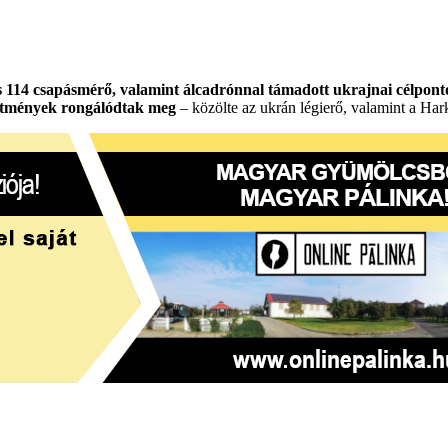
és 114 csapásmérő, valamint álcadrónnal támadott ukrajnai célpont
esítmények rongálódtak meg
– közölte az ukrán légierő, valamint a Ha