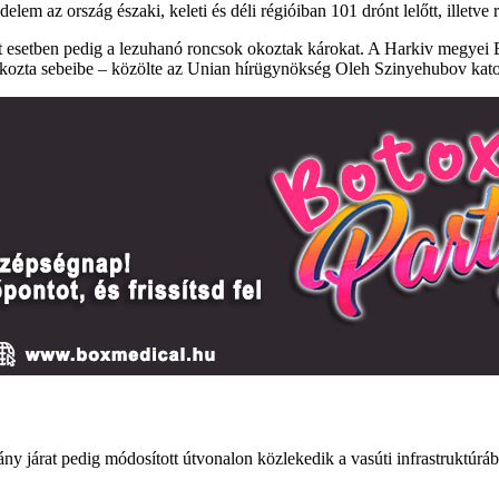
em az ország északi, keleti és déli régióiban 101 drónt lelőtt, illetve r
két esetben pedig a lezuhanó roncsok okoztak károkat. A Harkiv megyei
 okozta sebeibe – közölte az Unian hírügynökség Oleh Szinyehubov kat
 járat pedig módosított útvonalon közlekedik a vasúti infrastruktúrában