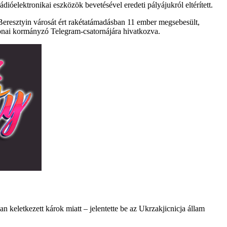
ádióelektronikai eszközök bevetésével eredeti pályájukról eltérített.
 Beresztyin városát ért rakétatámadásban 11 ember megsebesült,
onai kormányzó Telegram-csatornájára hivatkozva.
 keletkezett károk miatt – jelentette be az Ukrzakjicnicja állam