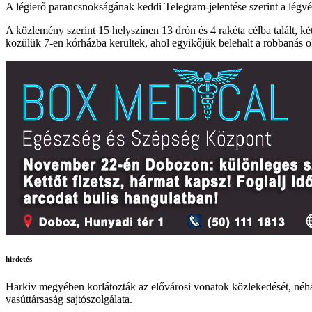
A légierő parancsnokságának keddi Telegram-jelentése szerint a légvédel
A közlemény szerint 15 helyszínen 13 drón és 4 rakéta célba talált, 
közülük 7-en kórházba kerültek, ahol egyikőjük belehalt a robbanás
hirdetés
Harkiv megyében korlátozták az elővárosi vonatok közlekedését, néhány
vasúttársaság sajtószolgálata.