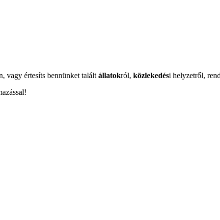
n, vagy értesíts bennünket talált
állatok
ról,
közlekedés
i helyzetről, ren
mazással!