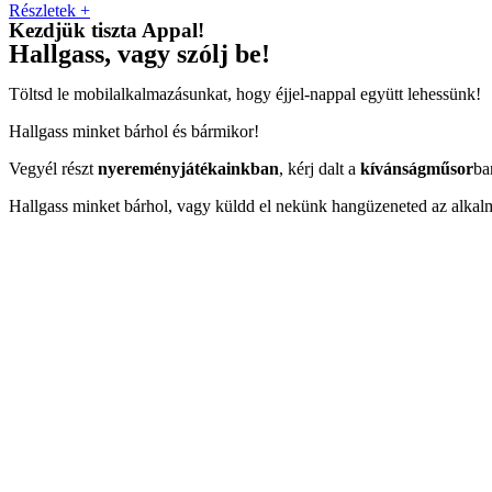
Részletek +
Kezdjük tiszta Appal!
Hallgass, vagy szólj be!
Töltsd le mobilalkalmazásunkat, hogy éjjel-nappal együtt lehessünk!
Hallgass minket bárhol és bármikor!
Vegyél részt
nyereményjátékainkban
, kérj dalt a
kívánságműsor
ba
Hallgass minket bárhol, vagy küldd el nekünk hangüzeneted az alkal