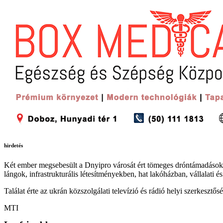
hirdetés
Két ember megsebesült a Dnyipro városát ért tömeges dróntámadásokba
lángok, infrastrukturális létesítményekben, hat lakóházban, vállalati
Találat érte az ukrán közszolgálati televízió és rádió helyi szerkeszt
MTI