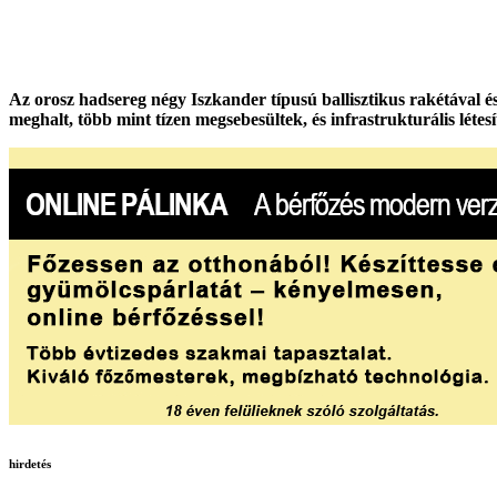
Az orosz hadsereg négy Iszkander típusú ballisztikus rakétával 
meghalt, több mint tízen megsebesültek, és infrastrukturális lét
hirdetés