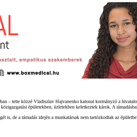
n – tette közzé Vladiszlav Hajvanenko katonai kormányzó a hivatalos T
 és közigazgatási épületekben, üzletekben keletkeztek károk. A támadás
őségét is, de a támadás idején a munkatársak nem tartózkodtak az épületb