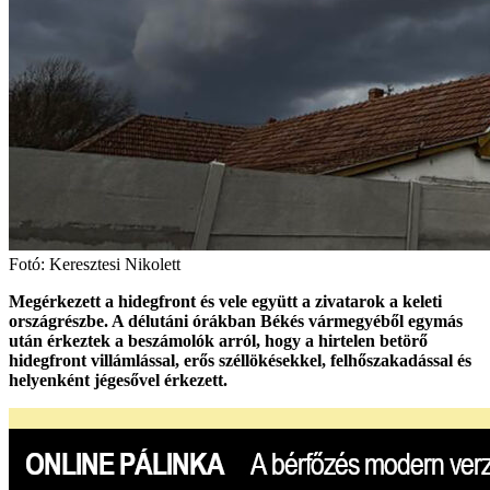
Fotó: Keresztesi Nikolett
Megérkezett a hidegfront és vele együtt a zivatarok a keleti
országrészbe. A délutáni órákban Békés vármegyéből egymás
után érkeztek a beszámolók arról, hogy a hirtelen betörő
hidegfront villámlással, erős széllökésekkel, felhőszakadással és
helyenként jégesővel érkezett.