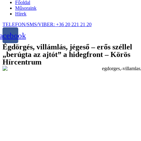
Főoldal
Műsoraink
Hírek
TELEFON/SMS/VIBER: +36 20 221 21 20
acebook
Égdörgés, villámlás, jégeső – erős széllel
„berúgta az ajtót” a hidegfront – Körös
Hírcentrum