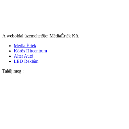
A weboldal üzemeltetője: MédiaÉrték Kft.
Média Érték
Körös Hírcentrum
Alter Autó
LED Reklám
Találj meg :