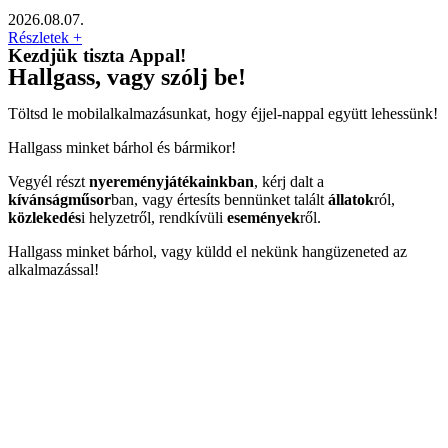
2026.08.07.
Részletek +
Kezdjük tiszta Appal!
Hallgass, vagy szólj be!
Töltsd le mobilalkalmazásunkat, hogy éjjel-nappal együtt lehessünk!
Hallgass minket bárhol és bármikor!
Vegyél részt
nyereményjátékainkban
, kérj dalt a
kívánságműsor
ban, vagy értesíts bennünket talált
állatok
ról,
közlekedés
i helyzetről, rendkívüli
események
ről.
Hallgass minket bárhol, vagy küldd el nekünk hangüzeneted az
alkalmazással!