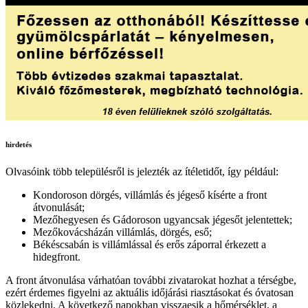
hirdetés
Olvasóink több településről is jelezték az ítéletidőt, így például:
Kondoroson dörgés, villámlás és jégeső kísérte a front
átvonulását;
Mezőhegyesen és Gádoroson ugyancsak jégesőt jelentettek;
Mezőkovácsházán villámlás, dörgés, eső;
Békéscsabán is villámlással és erős záporral érkezett a
hidegfront.
A front átvonulása várhatóan további zivatarokat hozhat a térségbe,
ezért érdemes figyelni az aktuális időjárási riasztásokat és óvatosan
közlekedni. A következő napokban visszaesik a hőmérséklet, a