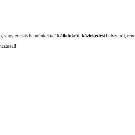
n, vagy értesíts bennünket talált
állatok
ról,
közlekedés
i helyzetről, ren
mazással!