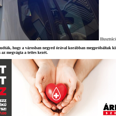
Illusztrá
ták, hogy a városban negyed órával korábban megpróbáltak kirabo
s az megvágta a tettes kezét.