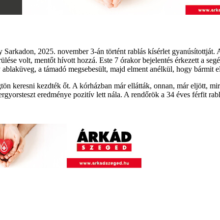
y Sarkadon, 2025. november 3-án történt rablás kísérlet gyanúsítottját. 
ülése volt, mentőt hívott hozzá. Este 7 órakor bejelentés érkezett a seg
gy ablaküveg, a támadó megsebesült, majd elment anélkül, hogy bármit el
ön keresni kezdték őt. A kórházban már ellátták, onnan, már eljött, mire
gyorsteszt eredménye pozitív lett nála. A rendőrök a 34 éves férfit rabl