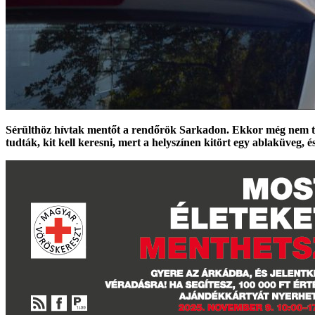
Sérülthöz hívtak mentőt a rendőrök Sarkadon. Ekkor még nem tud
tudták, kit kell keresni, mert a helyszínen kitört egy ablaküveg, é