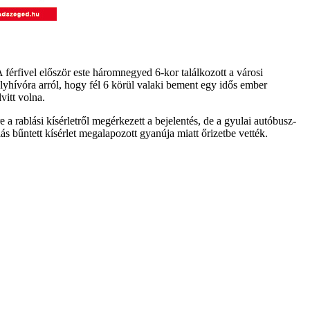
A férfivel először este háromnegyed 6-kor találkozott a városi
élyhívóra arról, hogy fél 6 körül valaki bement egy idős ember
vitt volna.
 a rablási kísérletről megérkezett a bejelentés, de a gyulai autóbusz-
ás bűntett kísérlet megalapozott gyanúja miatt őrizetbe vették.