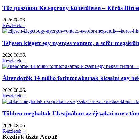
Tűz pusztított Kétsoprony külterületén – Körös Hírc
2026.08.06.
Részletek +
Teljesen kiégett egy nyerges vontató, a sofőr megsérü
2026.08.06.
Részletek +
Álrendőrök 14 millió forintot akartak kicsalni egy bé
2026.08.06.
Részletek +
Többen meghaltak Ukrajnában az éjszakai orosz tá
2026.08.06.
Részletek +
Kezdjük tiszta Appal!