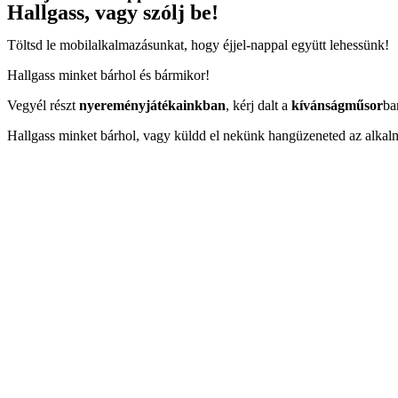
Hallgass, vagy szólj be!
Töltsd le mobilalkalmazásunkat, hogy éjjel-nappal együtt lehessünk!
Hallgass minket bárhol és bármikor!
Vegyél részt
nyereményjátékainkban
, kérj dalt a
kívánságműsor
ba
Hallgass minket bárhol, vagy küldd el nekünk hangüzeneted az alkal