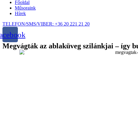
Főoldal
Műsoraink
Hírek
TELEFON/SMS/VIBER: +36 20 221 21 20
acebook
Megvágták az ablaküveg szilánkjai – így 