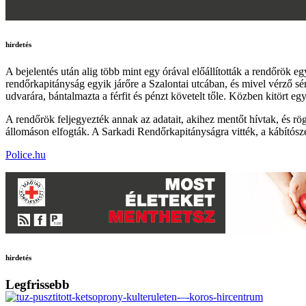
hirdetés
A bejelentés után alig több mint egy órával előállították a rendőrök eg
rendőrkapitányság egyik járőre a Szalontai utcában, és mivel vérző sér
udvarára, bántalmazta a férfit és pénzt követelt tőle. Közben kitört e
A rendőrök feljegyezték annak az adatait, akihez mentőt hívtak, és rögt
állomáson elfogták. A Sarkadi Rendőrkapitányságra vitték, a kábítószer
Police.hu
hirdetés
Legfrissebb