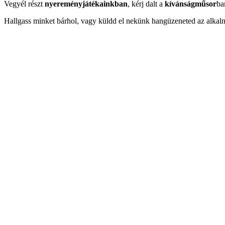
Vegyél részt
nyereményjátékainkban
, kérj dalt a
kívánságműsor
ba
Hallgass minket bárhol, vagy küldd el nekünk hangüzeneted az alkal