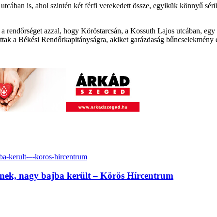
 utcában is, ahol szintén két férfi verekedett össze, egyikük könnyű 
a rendőrséget azzal, hogy Köröstarcsán, a Kossuth Lajos utcában, egy 
tottak a Békési Rendőrkapitányságra, akiket garázdaság bűncselekmény 
inek, nagy bajba került – Körös Hírcentrum