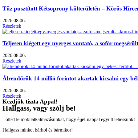
Tűz pusztított Kétsoprony külterületén – Körös Hírc
2026.08.06.
Részletek +
Teljesen kiégett egy nyerges vontató, a sofőr megsérü
2026.08.06.
Részletek +
Álrendőrök 14 millió forintot akartak kicsalni egy bé
2026.08.06.
Részletek +
Kezdjük tiszta Appal!
Hallgass, vagy szólj be!
Töltsd le mobilalkalmazásunkat, hogy éjjel-nappal együtt lehessünk!
Hallgass minket bárhol és bármikor!