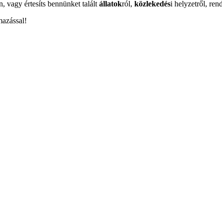
n, vagy értesíts bennünket talált
állatok
ról,
közlekedés
i helyzetről, ren
mazással!