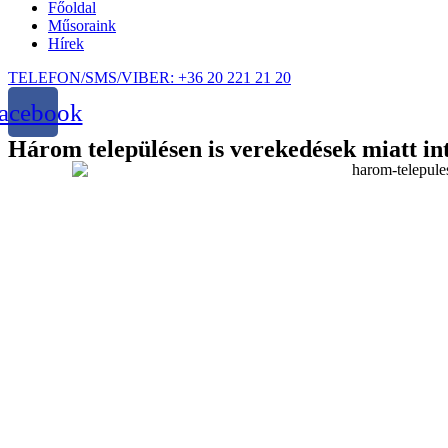
Főoldal
Műsoraink
Hírek
TELEFON/SMS/VIBER: +36 20 221 21 20
acebook
Három településen is verekedések miatt 