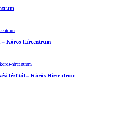
entrum
lt – Körös Hírcentrum
kési férfitól – Körös Hírcentrum