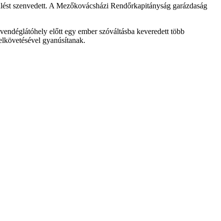
sérülést szenvedett. A Mezőkovácsházi Rendőrkapitányság garázdaság
vendéglátóhely előtt egy ember szóváltásba keveredett több
elkövetésével gyanúsítanak.