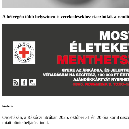
A hétvégén több helyszínen is verekedésekhez riasztották a rend
hirdetés
Orosházán, a Rákóczi utcában 2025. október 31-én 20 óra körül össz
miatt büntetőeljárást indít.