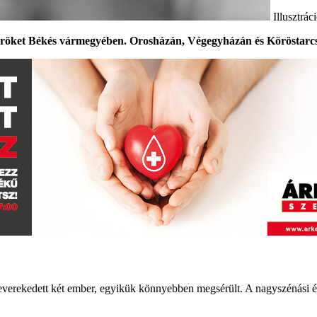
Illusztrá
őröket Békés vármegyében. Orosházán, Végegyházán és Köröstarcsán
everekedett két ember, egyikük könnyebben megsérült. A nagyszénási é