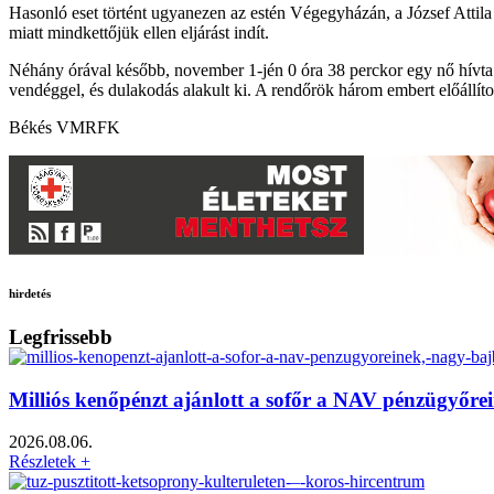
Hasonló eset történt ugyanezen az estén Végegyházán, a József Attila
miatt mindkettőjük ellen eljárást indít.
Néhány órával később, november 1-jén 0 óra 38 perckor egy nő hívta 
vendéggel, és dulakodás alakult ki. A rendőrök három embert előállí
Békés VMRFK
hirdetés
Legfrissebb
Milliós kenőpénzt ajánlott a sofőr a NAV pénzügyőre
2026.08.06.
Részletek +