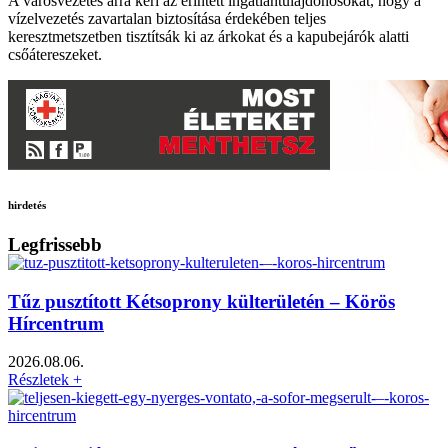
A városvezetés arra kéri az érintett ingatlantulajdonosokat, hogy a
vízelvezetés zavartalan biztosítása érdekében teljes
keresztmetszetben tisztítsák ki az árkokat és a kapubejárók alatti
csőátereszeket.
hirdetés
Legfrissebb
Tűz pusztított Kétsoprony külterületén – Körös
Hírcentrum
2026.08.06.
Részletek +