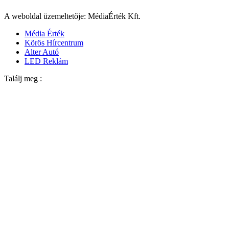
A weboldal üzemeltetője: MédiaÉrték Kft.
Média Érték
Körös Hírcentrum
Alter Autó
LED Reklám
Találj meg :