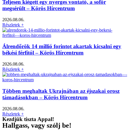
Teljesen kiégett egy nyerges vontató, a sofőr
megsérült – Körös Hírcentrum
2026.08.06.
Részletek +
Álrendőrök 14 millió forintot akartak kicsalni egy
békési férfitól – Körös Hírcentrum
2026.08.06.
Részletek +
Többen meghaltak Ukrajnában az éjszakai orosz
támadásokban – Körös Hírcentrum
2026.08.06.
Részletek +
Kezdjük tiszta Appal!
Hallgass, vagy szólj be!