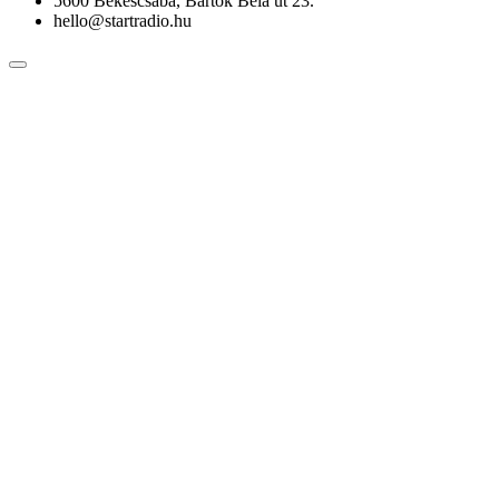
5600 Békéscsaba, Bartók Béla út 23.
hello@startradio.hu