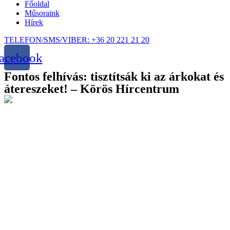
Főoldal
Műsoraink
Hírek
TELEFON/SMS/VIBER: +36 20 221 21 20
acebook
Fontos felhívás: tisztítsák ki az árkokat és
átereszeket! – Körös Hírcentrum