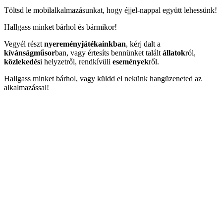
Töltsd le mobilalkalmazásunkat, hogy éjjel-nappal együtt lehessünk!
Hallgass minket bárhol és bármikor!
Vegyél részt
nyereményjátékainkban
, kérj dalt a
kívánságműsor
ban, vagy értesíts bennünket talált
állatok
ról,
közlekedés
i helyzetről, rendkívüli
események
ről.
Hallgass minket bárhol, vagy küldd el nekünk hangüzeneted az
alkalmazással!