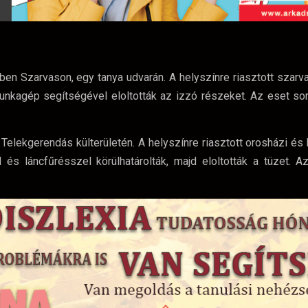
en Szarvason, egy tanya udvarán. A helyszínre riasztott szarv
 munkagép segítségével eloltották az izzó részeket. Az eset s
 Telekgerendás külterületén. A helyszínre riasztott orosházi é
 és láncfűrésszel körülhatárolták, majd eloltották a tüzet. A