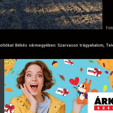
Fot
tűzoltókat Békés vármegyében: Szarvason trágyahalom, Te