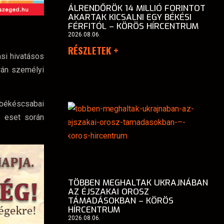
ÁLRENDŐRÖK 14 MILLIÓ FORINTOT
AKARTAK KICSALNI EGY BÉKÉSI
FÉRFITÓL – KÖRÖS HÍRCENTRUM
2026.08.06.
RÉSZLETEK +
asi hivatásos
orán személyi
s békéscsabai
z eset során
TÖBBEN MEGHALTAK UKRAJNÁBAN
AZ ÉJSZAKAI OROSZ
TÁMADÁSOKBAN – KÖRÖS
HÍRCENTRUM
2026.08.06.