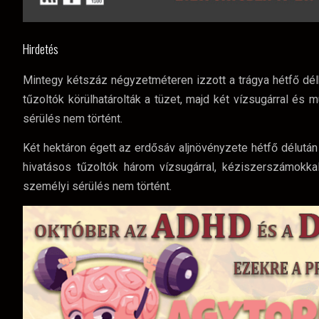
Hirdetés
Mintegy kétszáz négyzetméteren izzott a trágya hétfő délb
tűzoltók körülhatárolták a tüzet, majd két vízsugárral és
sérülés nem történt.
Két hektáron égett az erdősáv aljnövényzete hétfő délután
hivatásos tűzoltók három vízsugárral, kéziszerszámokkal
személyi sérülés nem történt.