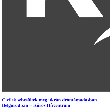
Civilek sebesültek meg ukrán dróntámadásban
Belgorodban – Körös Hírcentrum