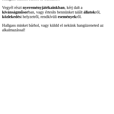
Vegyél részt
nyereményjátékainkban
, kérj dalt a
kívánságműsor
ban, vagy értesíts bennünket talált
állatok
ról,
közlekedés
i helyzetről, rendkívüli
események
ről.
Hallgass minket bárhol, vagy küldd el nekünk hangüzeneted az
alkalmazással!