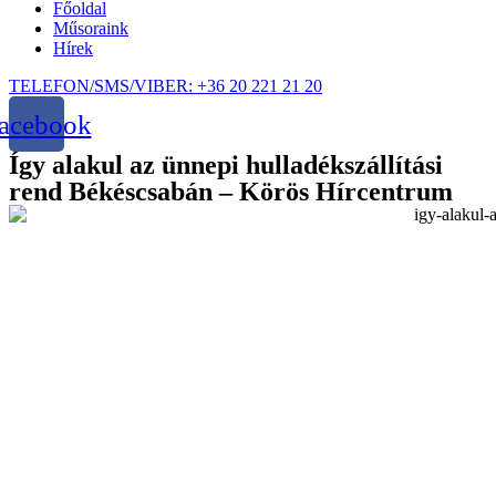
Főoldal
Műsoraink
Hírek
TELEFON/SMS/VIBER: +36 20 221 21 20
acebook
Így alakul az ünnepi hulladékszállítási
rend Békéscsabán – Körös Hírcentrum