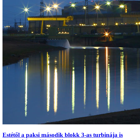
Estétől a paksi második blokk 3-as turbinája is