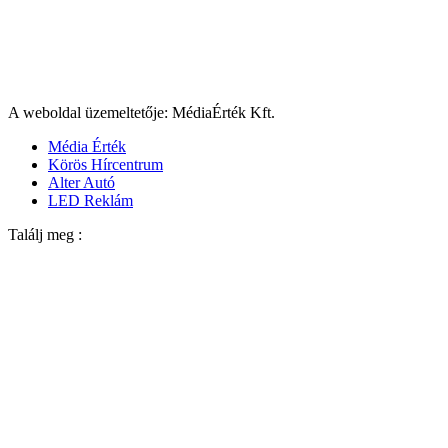
A weboldal üzemeltetője: MédiaÉrték Kft.
Média Érték
Körös Hírcentrum
Alter Autó
LED Reklám
Találj meg :