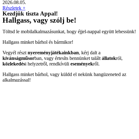
2026.08.05.
Részletek +
Kezdjük tiszta Appal!
Hallgass, vagy szólj be!
Töltsd le mobilalkalmazásunkat, hogy éjjel-nappal együtt lehessünk!
Hallgass minket bárhol és bármikor!
Vegyél részt
nyereményjátékainkban
, kérj dalt a
kívánságműsor
ban, vagy értesíts bennünket talált
állatok
ról,
közlekedés
i helyzetről, rendkívüli
események
ről.
Hallgass minket bárhol, vagy küldd el nekünk hangüzeneted az
alkalmazással!