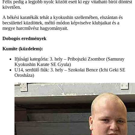
Félix pedig a legjobb nyolc között esett ki egy vitatható bírói döntést
követően.
A békési karatékák tehát a kyokushin szellemében, elszántan és
becsülettel küzdöttek, méltó módon képviselve klubjaikat és a
megye harcművész hagyományait.
Dobogós eredmények
Kumite (küzdelem):
Ifjúsági kategória: 3. hely – Pribojszki Zsombor (Samuray
Kyokushin Karate SE Gyula)
U14, serdülő fiúk: 3. hely – Szokolai Bence (Ichi Geki SE
Orosháza)