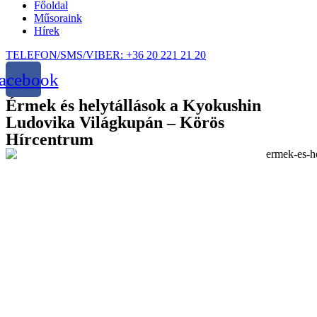
Főoldal
Műsoraink
Hírek
TELEFON/SMS/VIBER: +36 20 221 21 20
acebook
Érmek és helytállások a Kyokushin
Ludovika Világkupán – Körös
Hírcentrum