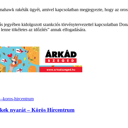
Tomahawk rakéták ügyét, amivel kapcsolatban megjegyezte, hogy az oro
s jegyében kidolgozott szankciós törvénytervezettel kapcsolatban Don
 lenne tökéletes az időzítés” annak elfogadására.
erekek nyarát – Körös Hírcentrum