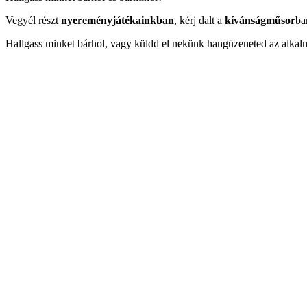
Vegyél részt
nyereményjátékainkban
, kérj dalt a
kívánságműsor
ba
Hallgass minket bárhol, vagy küldd el nekünk hangüzeneted az alkal