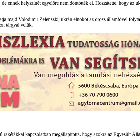
l, de ennek helyszínét egyelőre nem döntötték el. Hozzátette, hogy az u
a majd Volodimir Zelenszkij ukrán elnököt az orosz államfővel folytat
ón tárgyal velük.
ú rakétákkal kapcsolatban megállapította, hogy azokra az Egyesült Ál