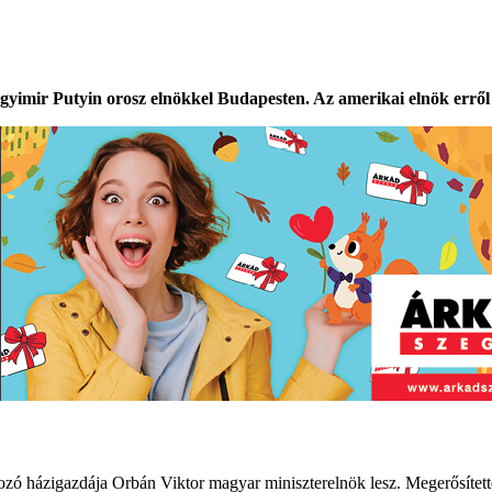
agyimir Putyin orosz elnökkel Budapesten. Az amerikai elnök erről
lkozó házigazdája Orbán Viktor magyar miniszterelnök lesz. Megerősíte