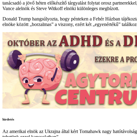
tanácsadó a jövő héten előkészítő tárgyalást folytat orosz partnerekke
Vance alelnök és Steve Witkoff elnöki különleges megbízott.
Donald Trump hangsúlyozta, hogy pénteken a Fehér Házban tájékoztatj
elnöke között „borzalmas” a viszony, ezért két „egyenértékű” találkoz
hirdetés
Az amerikai elnök az Ukrajna által kért Tomahawk nagy hatótávolság
tehetünk ezzel kapcsolatban”.