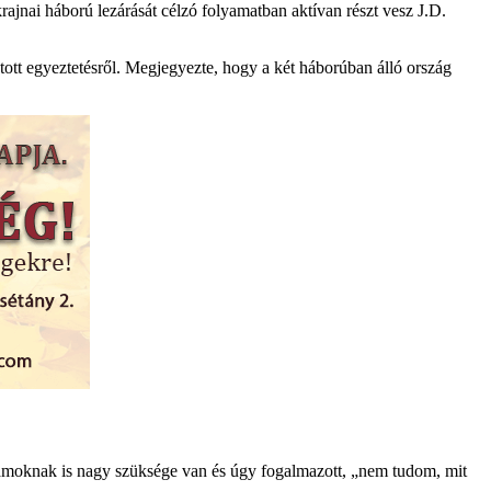
krajnai háború lezárását célzó folyamatban aktívan részt vesz J.D.
ott egyeztetésről. Megjegyezte, hogy a két háborúban álló ország
lamoknak is nagy szüksége van és úgy fogalmazott, „nem tudom, mit