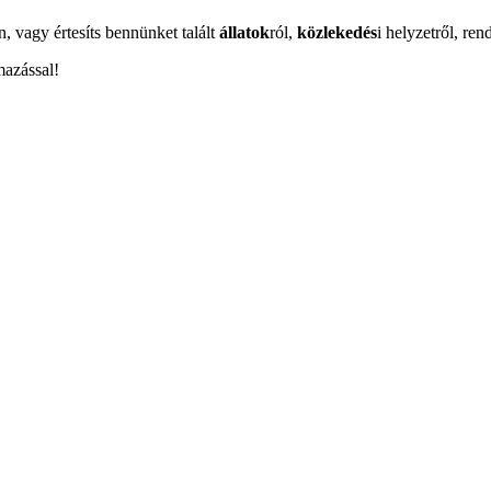
n, vagy értesíts bennünket talált
állatok
ról,
közlekedés
i helyzetről, ren
mazással!