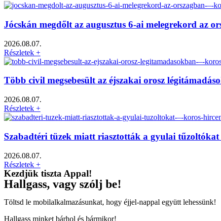
Jócskán megdőlt az augusztus 6-ai melegrekord az o
2026.08.07.
Részletek +
Több civil megsebesült az éjszakai orosz légitámadá
2026.08.07.
Részletek +
Szabadtéri tüzek miatt riasztották a gyulai tűzoltók
2026.08.07.
Részletek +
Kezdjük tiszta Appal!
Hallgass, vagy szólj be!
Töltsd le mobilalkalmazásunkat, hogy éjjel-nappal együtt lehessünk!
Hallgass minket bárhol és bármikor!