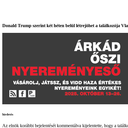
Donald Trump szerint két héten belül létrejöhet a találkozója Vl
hirdetés
Az elnök korábbi bejelentését kommentálva kijelentette, hogy a talá