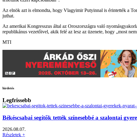
Az elnök azt is elmondta, hogy Vlagyimir Putyinnal is érintették a 
juthat.
Az amerikai Kongresszus által az Oroszországra való nyomásgyakorlá
republikánus vezetőivel, akik felé az lesz az üzenete, hogy „most nem
MTI
hirdetés
Legfrissebb
Békéscsabai segítők tették színesebbé a szalontai gy
2026.08.07.
Részletek +