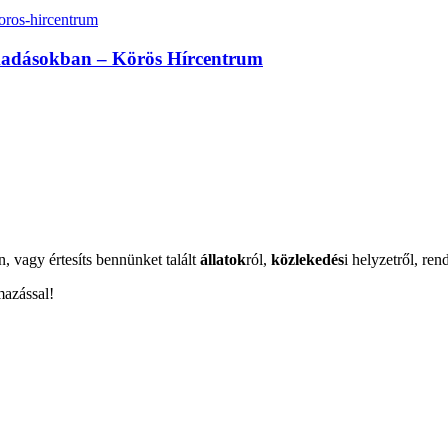
madásokban – Körös Hírcentrum
n, vagy értesíts bennünket talált
állatok
ról,
közlekedés
i helyzetről, ren
mazással!