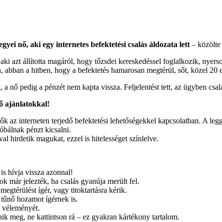
gyei nő, aki egy internetes befektetési csalás áldozata lett
– közölte
azt állította magáról, hogy tőzsdei kereskedéssel foglalkozik, nyersola
ra, abban a hitben, hogy a befektetés hamarosan megtérül, sőt, közel 20 
, a nő pedig a pénzét nem kapta vissza. Feljelentést tett, az ügyben csa
ő ajánlatokkal!
tők az interneten terjedő befektetési lehetőségekkel kapcsolatban. A leg
óbálnak pénzt kicsalni.
 hirdetik magukat, ezzel is hitelességet színlelve.
 is hívja vissza azonnal!
k már jelezték, ha csalás gyanúja merült fel.
egtérülést ígér, vagy titoktartásra kérik.
k tűnő hozamot ígérnek is.
ő véleményét.
ik meg, ne kattintson rá – ez gyakran kártékony tartalom.