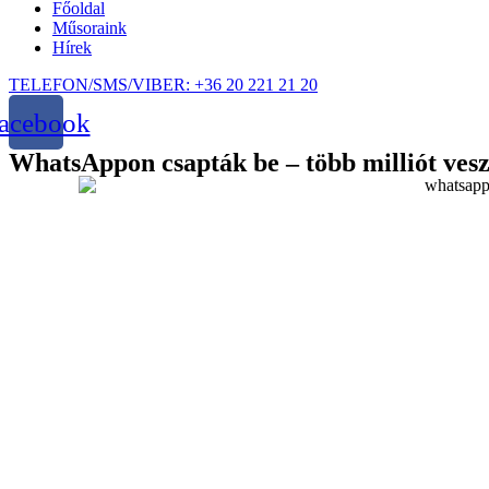
Főoldal
Műsoraink
Hírek
TELEFON/SMS/VIBER: +36 20 221 21 20
acebook
WhatsAppon csapták be – több milliót ves