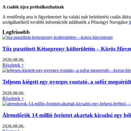
A csalók újra próbálkozhatnak
A rendőrség arra is figyelmeztet: ha valaki már befektetési csalás áldo
szolgáltatókról további információk találhatók a Pénzügyi Navigátor
h
Legfrissebb
Tűz pusztított Kétsoprony külterületén – Körös Hírc
2026.08.06.
Részletek +
Teljesen kiégett egy nyerges vontató, a sofőr megsérü
2026.08.06.
Részletek +
Álrendőrök 14 millió forintot akartak kicsalni egy bé
2026.08.06.