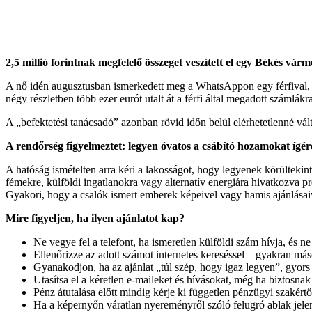
2,5 millió forintnak megfelelő összeget veszített el egy Békés várme
A nő idén augusztusban ismerkedett meg a WhatsAppon egy férfival, aki 
négy részletben több ezer eurót utalt át a férfi által megadott számlák
A „befektetési tanácsadó” azonban rövid időn belül elérhetetlenné vált
A rendőrség figyelmeztet: legyen óvatos a csábító hozamokat ígér
A hatóság ismételten arra kéri a lakosságot, hogy legyenek körültekin
fémekre, külföldi ingatlanokra vagy alternatív energiára hivatkozva pr
Gyakori, hogy a csalók ismert emberek képeivel vagy hamis ajánlásaival
Mire figyeljen, ha ilyen ajánlatot kap?
Ne vegye fel a telefont, ha ismeretlen külföldi szám hívja, és ne
Ellenőrizze az adott számot internetes kereséssel – gyakran máso
Gyanakodjon, ha az ajánlat „túl szép, hogy igaz legyen”, gyors m
Utasítsa el a kéretlen e-maileket és hívásokat, még ha biztosna
Pénz átutalása előtt mindig kérje ki független pénzügyi szakért
Ha a képernyőn váratlan nyereményről szóló felugró ablak jelen