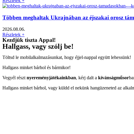
Részletek +
Többen meghaltak Ukrajnában az éjszakai orosz tá
2026.08.06.
Részletek +
Kezdjük tiszta Appal!
Hallgass, vagy szólj be!
Töltsd le mobilalkalmazásunkat, hogy éjjel-nappal együtt lehessünk!
Hallgass minket bárhol és bármikor!
Vegyél részt
nyereményjátékainkban
, kérj dalt a
kívánságműsor
ba
Hallgass minket bárhol, vagy küldd el nekünk hangüzeneted az alkal