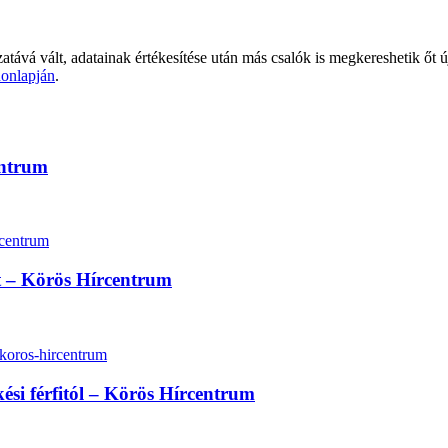
zatává vált, adatainak értékesítése után más csalók is megkereshetik őt 
onlapján
.
entrum
lt – Körös Hírcentrum
kési férfitól – Körös Hírcentrum