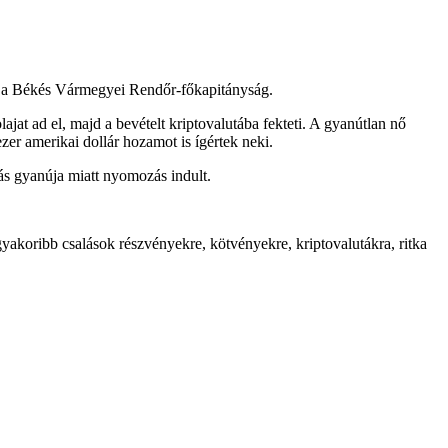
 a Békés Vármegyei Rendőr-főkapitányság.
jat ad el, majd a bevételt kriptovalutába fekteti. A gyanútlan nő
ezer amerikai dollár hozamot is ígértek neki.
lás gyanúja miatt nyomozás indult.
gyakoribb csalások részvényekre, kötvényekre, kriptovalutákra, ritka