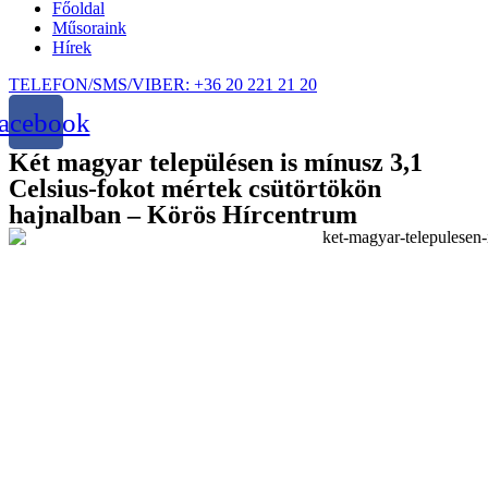
Főoldal
Műsoraink
Hírek
TELEFON/SMS/VIBER: +36 20 221 21 20
acebook
Két magyar településen is mínusz 3,1
Celsius-fokot mértek csütörtökön
hajnalban – Körös Hírcentrum