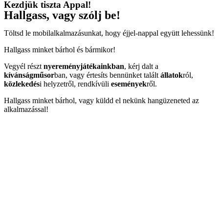
Kezdjük tiszta Appal!
Hallgass, vagy szólj be!
Töltsd le mobilalkalmazásunkat, hogy éjjel-nappal együtt lehessünk!
Hallgass minket bárhol és bármikor!
Vegyél részt
nyereményjátékainkban
, kérj dalt a
kívánságműsor
ban, vagy értesíts bennünket talált
állatok
ról,
közlekedés
i helyzetről, rendkívüli
események
ről.
Hallgass minket bárhol, vagy küldd el nekünk hangüzeneted az
alkalmazással!