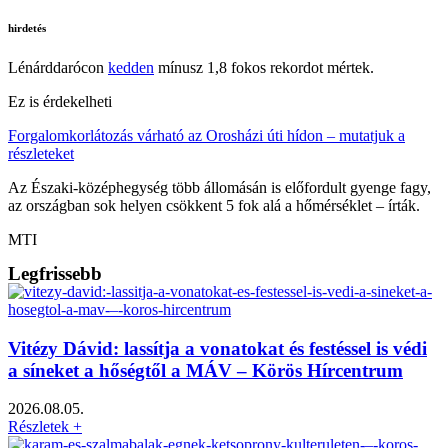
hirdetés
Lénárddarócon
kedden
mínusz 1,8 fokos rekordot mértek.
Ez is érdekelheti
Forgalomkorlátozás várható az Orosházi úti hídon – mutatjuk a
részleteket
Az Északi-középhegység több állomásán is előfordult gyenge fagy,
az országban sok helyen csökkent 5 fok alá a hőmérséklet – írták.
MTI
Legfrissebb
Vitézy Dávid: lassítja a vonatokat és festéssel is védi
a síneket a hőségtől a MÁV – Körös Hírcentrum
2026.08.05.
Részletek +