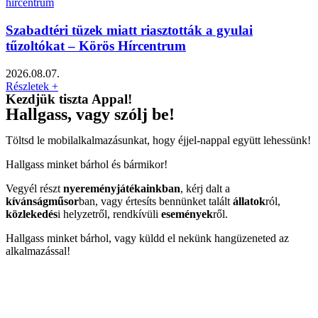
Szabadtéri tüzek miatt riasztották a gyulai
tűzoltókat – Körös Hírcentrum
2026.08.07.
Részletek +
Kezdjük tiszta Appal!
Hallgass, vagy szólj be!
Töltsd le mobilalkalmazásunkat, hogy éjjel-nappal együtt lehessünk!
Hallgass minket bárhol és bármikor!
Vegyél részt
nyereményjátékainkban
, kérj dalt a
kívánságműsor
ban, vagy értesíts bennünket talált
állatok
ról,
közlekedés
i helyzetről, rendkívüli
események
ről.
Hallgass minket bárhol, vagy küldd el nekünk hangüzeneted az
alkalmazással!