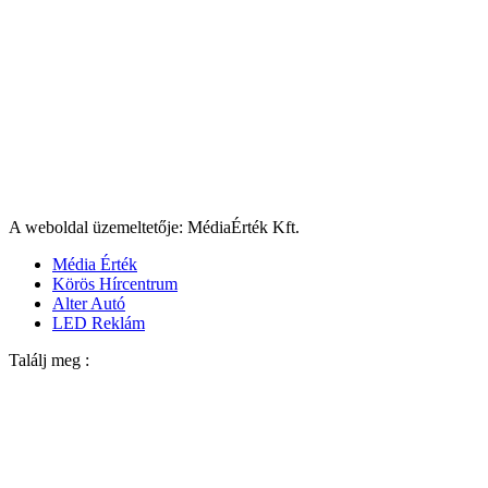
A weboldal üzemeltetője: MédiaÉrték Kft.
Média Érték
Körös Hírcentrum
Alter Autó
LED Reklám
Találj meg :