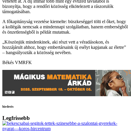
vehetett át. A díj immár több mint egy évtized távlatából is
bizonyítja, hogy a rendőri közösség elkötelezett a rászorulók
támogatásában.
A főkapitányság vezetése kiemelte: büszkeséggel tölti el őket, hogy
a kollégák nemcsak a mindennapi szolgálatban, hanem emberségből
és önzetlenségből is példát mutatnak.
„Köszönjük mindenkinek, aki részt vett a véradásokon, és
hozzájárult ahhoz, hogy embertársaink új esélyt kapjanak az életre”
– hangsúlyozták a közösség nevében.
Békés VMRFK
hirdetés
Legfrissebb