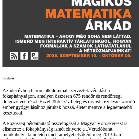
hirdetés
Az idei évben három alkalommal szerveztek véradást a
főkapitányságon, amelyen összesen 675 rendőr és rendőrségi
dolgozó vett részt. Ezzel több száz beteg és orvosi kezelésre szoruló
ember gyógyulásához járultak hozzá, életet mentve a legnemesebb
gesztussal.
A közösség példamutató összefogását a Magyar Vöröskereszt is
elismerte: a főkapitányság ismét elnyerte a „Véradóbarát
munkahely” kitüntető címet, amelyet elsőként még 2013-ban