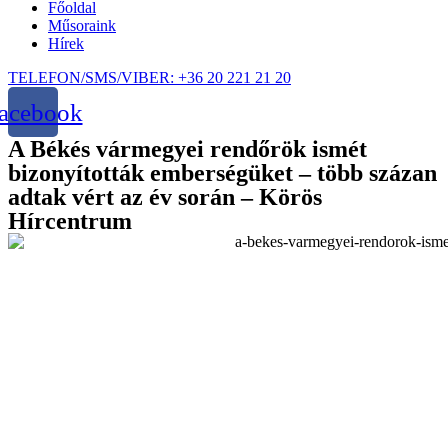
Főoldal
Műsoraink
Hírek
TELEFON/SMS/VIBER: +36 20 221 21 20
acebook
A Békés vármegyei rendőrök ismét
bizonyították emberségüket – több százan
adtak vért az év során – Körös
Hírcentrum