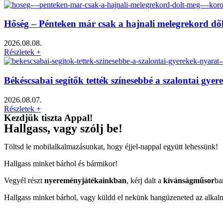
Hőség – Pénteken már csak a hajnali melegrekord dő
2026.08.08.
Részletek +
Békéscsabai segítők tették színesebbé a szalontai gy
2026.08.07.
Részletek +
Kezdjük tiszta Appal!
Hallgass, vagy szólj be!
Töltsd le mobilalkalmazásunkat, hogy éjjel-nappal együtt lehessünk!
Hallgass minket bárhol és bármikor!
Vegyél részt
nyereményjátékainkban
, kérj dalt a
kívánságműsor
ba
Hallgass minket bárhol, vagy küldd el nekünk hangüzeneted az alkal