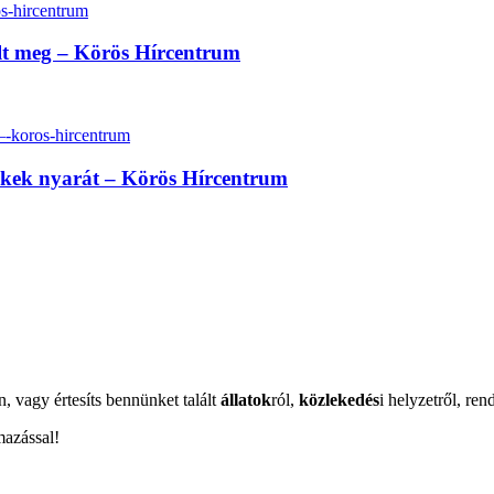
lt meg – Körös Hírcentrum
erekek nyarát – Körös Hírcentrum
n, vagy értesíts bennünket talált
állatok
ról,
közlekedés
i helyzetről, ren
mazással!