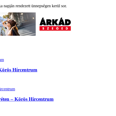
a napján rendezett ünnepségen kerül sor.
 Körös Hírcentrum
réten – Körös Hírcentrum