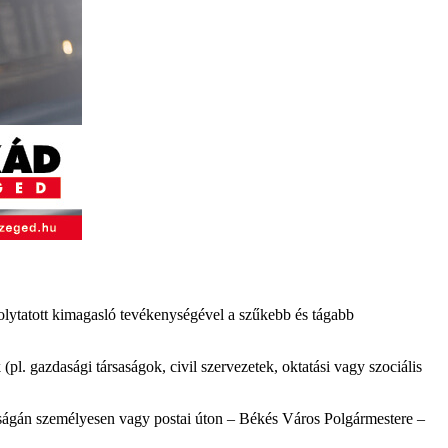
folytatott kimagasló tevékenységével a szűkebb és tágabb
pl. gazdasági társaságok, civil szervezetek, oktatási vagy szociális
rságán személyesen vagy postai úton – Békés Város Polgármestere –