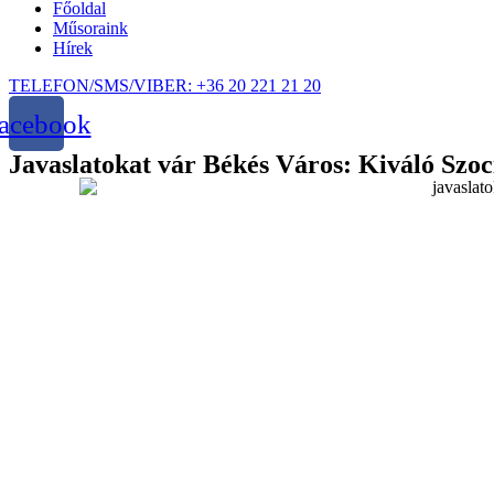
Főoldal
Műsoraink
Hírek
TELEFON/SMS/VIBER: +36 20 221 21 20
acebook
Javaslatokat vár Békés Város: Kiváló Szo