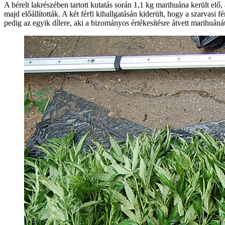
A bérelt lakrészében tartott kutatás során 1,1 kg marihuána került elő,
majd előállították. A két férfi kihallgatásán kiderült, hogy a szarvas
pedig az egyik dílere, aki a bizományos értékesítésre átvett marihuánát