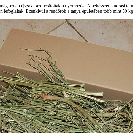
még aznap éjszaka azonosították a nyomozók. A békésszentandrási tany
tén lefoglalták. Ezenkívül a rendőrök a tanya épületében több mint 50 k