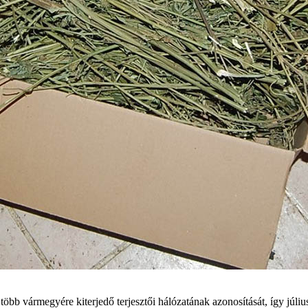
b vármegyére kiterjedő terjesztői hálózatának azonosítását, így július 