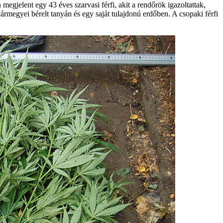
megjelent egy 43 éves szarvasi férfi, akit a rendőrök igazoltattak,
ármegyei bérelt tanyán és egy saját tulajdonú erdőben. A csopaki férfi