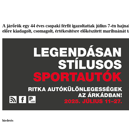
A járőrök egy 44 éves csopaki férfit igazoltattak július 7-én hajn
előre kiadagolt, csomagolt, értékesítésre előkészített marihuánát t
hirdetés