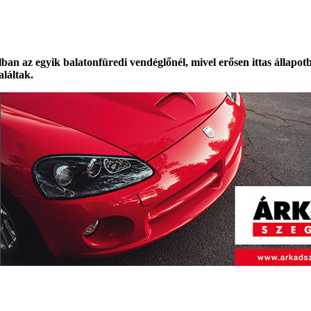
alban az egyik balatonfüredi vendéglőnél, mivel erősen ittas állapot
aláltak.