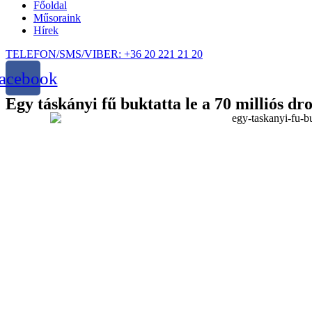
Főoldal
Műsoraink
Hírek
TELEFON/SMS/VIBER: +36 20 221 21 20
acebook
Egy táskányi fű buktatta le a 70 milliós d