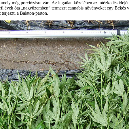
 amely még porciózásra várt. Az ingatlan közelében az intézkedés idején 
i férfi évek óta „nagyüzemben” termeszt cannabis növényeket egy Békés v
 terjeszti a Balaton-parton.