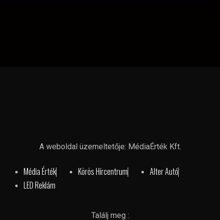
A weboldal üzemeltetője: MédiaÉrték Kft.
Média Érték
Körös Hírcentrum
Alter Autó
LED Reklám
Találj meg :