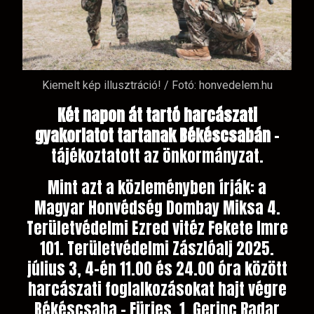
Kiemelt kép illusztráció! / Fotó: honvedelem.hu
Két napon át tartó harcászati
gyakorlatot tartanak Békéscsabán
–
tájékoztatott az önkormányzat.
Mint azt a közleményben írják: a
Magyar Honvédség Dombay Miksa 4.
Területvédelmi Ezred vitéz Fekete Imre
101. Területvédelmi Zászlóalj 2025.
július 3, 4-én 11.00 és 24.00 óra között
harcászati foglalkozásokat hajt végre
Békéscsaba – Fürjes, 1. Gerinc Radar