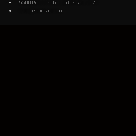
5600 Békéscsaba, Bartók Béla út 23.
hello@startradio.hu