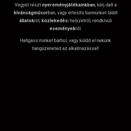
Vegyél részt
nyereményjátékainkban
, kérj dalt a
kívánságműsor
ban, vagy értesíts bennünket talált
állatok
ról,
közlekedés
i helyzetről, rendkívüli
események
ről.
Hallgass minket bárhol, vagy küldd el nekünk
hangüzeneted az alkalmazással!