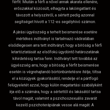
férfit. Miután a férfi a nővel annak akarata ellenére,
erőszakkal közösült, elhagyta a lakóingatlant és
távozott a helyszínről, a sértett pedig azonnal
segítséget hívott a 112-es segélyhívó számon.
A járási ügyészség a terhelt beismerése esetére
mértékes indítványt is tartalmazó vádiratában
elsődlegesen arra tett indítványt, hogy a bíróság a férfi
letartóztatását az elsőfokú ügydöntő határozatának
kihirdetésig tartsa fenn. Indítványt tett továbbá az
ügyészség arra, hogy a bíróság a férfit beismerése
esetén is végrehajtandó börtönbüntetésre ítélje, tiltsa
el a közügyek gyakorlásától, rendelje el a pártfogó
felügyeletét azzal, hogy külön magatartási szabályként
írja elő a számára, hogy a sértettől és lakásától tartsa
távol magát, valamint a pszichoszexuális zavarát
kezelő pszichoterápiának vesse alá magát. A