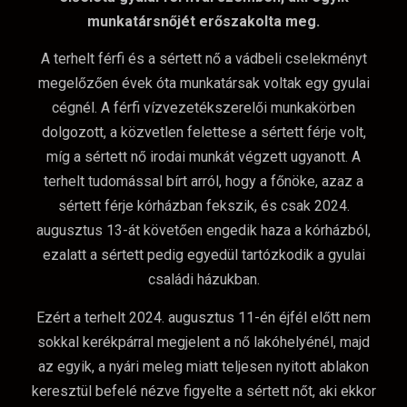
munkatársnőjét erőszakolta meg.
A terhelt férfi és a sértett nő a vádbeli cselekményt
megelőzően évek óta munkatársak voltak egy gyulai
cégnél. A férfi vízvezetékszerelői munkakörben
dolgozott, a közvetlen felettese a sértett férje volt,
míg a sértett nő irodai munkát végzett ugyanott. A
terhelt tudomással bírt arról, hogy a főnöke, azaz a
sértett férje kórházban fekszik, és csak 2024.
augusztus 13-át követően engedik haza a kórházból,
ezalatt a sértett pedig egyedül tartózkodik a gyulai
családi házukban.
Ezért a terhelt 2024. augusztus 11-én éjfél előtt nem
sokkal kerékpárral megjelent a nő lakóhelyénél, majd
az egyik, a nyári meleg miatt teljesen nyitott ablakon
keresztül befelé nézve figyelte a sértett nőt, aki ekkor