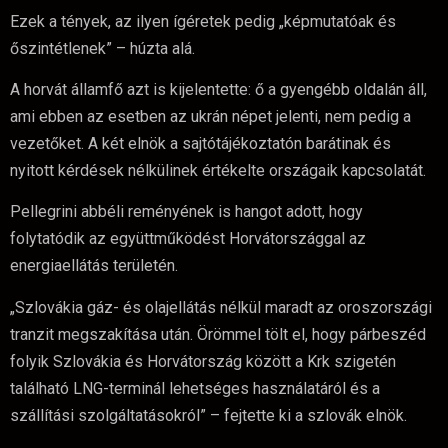
Ezek a tények, az ilyen ígéretek pedig „képmutatóak és
őszintétlenek” – húzta alá.
A horvát államfő azt is kijelentette: ő a gyengébb oldalán áll,
ami ebben az esetben az ukrán népet jelenti, nem pedig a
vezetőket. A két elnök a sajtótájékoztatón barátinak és
nyitott kérdések nélkülinek értékelte országaik kapcsolatát.
Pellegrini abbéli reményének is hangot adott, hogy
folytatódik az együttműködést Horvátországgal az
energiaellátás területén.
„Szlovákia gáz- és olajellátás nélkül maradt az oroszországi
tranzit megszakítása után. Örömmel tölt el, hogy párbeszéd
folyik Szlovákia és Horvátország között a Krk szigetén
található LNG-terminál lehetséges használatáról és a
szállítási szolgáltatásokról” – fejtette ki a szlovák elnök.