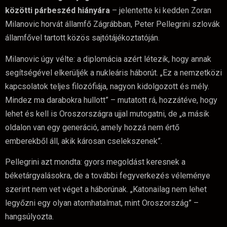
közötti párbeszéd hiányára
– jelentette ki kedden Zoran
Milanovic horvát államfő Zágrábban, Peter Pellegrini szlovák
államfővel tartott közös sajtótájékoztatóján.
Milanovic úgy vélte: a diplomácia azért létezik, hogy annak
segítségével elkerüljék a nukleáris háborút. „Ez a nemzetközi
kapcsolatok teljes filozófiája, nagyon kidolgozott és mély.
Mindez ma darabokra hullott” – mutatott rá, hozzátéve, hogy
lehet és kell is Oroszországra ujjal mutogatni, de „a másik
oldalon van egy generáció, amely hozzá nem értő
emberekből áll, akik károsan cselekszenek”.
Pellegrini azt mondta: gyors megoldást keresnek a
béketárgyalásokra, de a további fegyverkezés véleménye
szerint nem vet véget a háborúnak. „Katonailag nem lehet
legyőzni egy olyan atomhatalmat, mint Oroszország” –
hangsúlyozta.