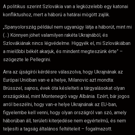
A politikus szerint Szlovákia van a legközelebb egy katonai
konfliktushoz, mert a háború a határai mögött zajlik.
„Spanyolország például nem ugyanúgy látja a háborút, mint mi
(…) Könnyen jöhet valamilyen rakéta Ukrajnából, és
Szlovákiának nincs légvédelme. Higgyék el, mi Szlovákiában
a mielőbbi békét akarjuk, és mindent megteszünk érte” –
szögezte le Pellegrini.
Arra az újságírói kérdésre válaszolva, hogy Ukrajnának az
Európai Unióban van-e a helye, Milanovic azt mondta:
Brüsszel, sajnos, évek óta késlelteti a tárgyalásokat olyan
országokkal, mint Montenegró vagy Albánia. Ezért, bár jogos
arról beszélni, hogy van-e helye Ukrajnának az EU-ban,
figyelembe kell venni, hogy olyan országról van szó, amely
háborúban áll, területi kiterjedése nem egyértelmű, és nem
teljesíti a tagság általános feltételeit – fogalmazott.