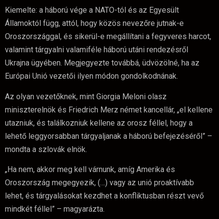
Kiemelte: a háború vége a NATO-tól és az Egyesült
Államoktól függ, attól, hogy közös nevezőre jutnak-e
Oroszországgal, és sikerül-e megállítani a fegyveres harcot,
valamint tárgyalni valamiféle háború utáni rendezésről
Ukrajna ügyében. Megjegyezte továbbá, üdvözölné, ha az
Európai Unió vezetői ilyen módon gondolkodnának.
Az olyan vezetőknek, mint Giorgia Meloni olasz
miniszterelnök és Friedrich Merz német kancellár, „el kellene
utazniuk, és találkozniuk kellene az orosz féllel, hogy a
lehető leggyorsabban tárgyaljanak a háború befejezéséről” –
mondta a szlovák elnök.
„Ha nem, akkor meg kell várnunk, amíg Amerika és
Oroszország megegyezik, (…) vagy az unió proaktívabb
lehet, és tárgyalásokat kezdhet a konfliktusban részt vevő
mindkét féllel” – magyarázta.