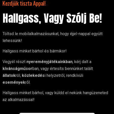
Kezdjük tiszta Appal!
Hallgass, Vagy Szólj Be!
Töltsd le mobilalkalmazásunkat, hogy éjjel-nappal együtt
lehessünk!
Hallgass minket bárhol és bármikor!
Vegyél részt
nyereményjátékainkban
, kérj dalt a
kívánságműsor
ban, vagy értesíts bennünket talált
állatok
ról,
közlekedés
i helyzetről, rendkívüli
események
ről.
Hallgass minket bárhol, vagy küldd el nekünk hangüzeneted
az alkalmazással!