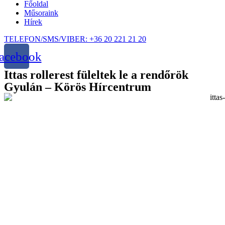
Főoldal
Műsoraink
Hírek
TELEFON/SMS/VIBER: +36 20 221 21 20
acebook
Ittas rollerest füleltek le a rendőrök
Gyulán – Körös Hírcentrum