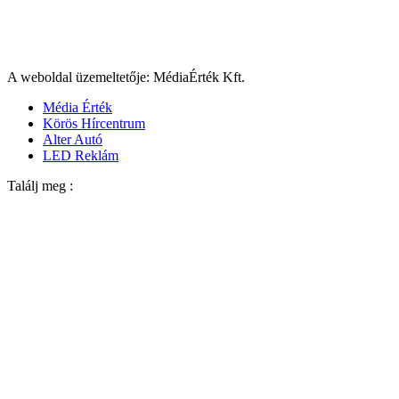
A weboldal üzemeltetője: MédiaÉrték Kft.
Média Érték
Körös Hírcentrum
Alter Autó
LED Reklám
Találj meg :