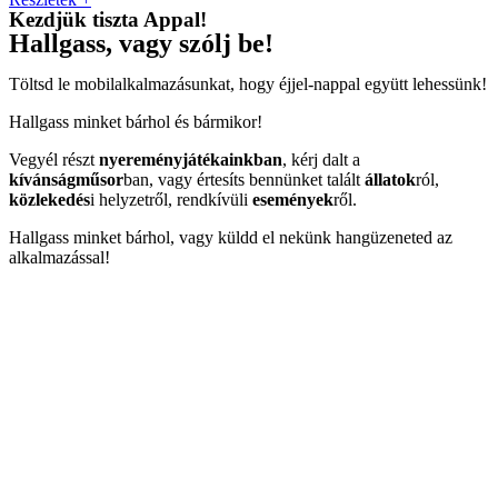
Kezdjük tiszta Appal!
Hallgass, vagy szólj be!
Töltsd le mobilalkalmazásunkat, hogy éjjel-nappal együtt lehessünk!
Hallgass minket bárhol és bármikor!
Vegyél részt
nyereményjátékainkban
, kérj dalt a
kívánságműsor
ban, vagy értesíts bennünket talált
állatok
ról,
közlekedés
i helyzetről, rendkívüli
események
ről.
Hallgass minket bárhol, vagy küldd el nekünk hangüzeneted az
alkalmazással!