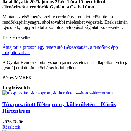
fiatal fiú, akit 2025. június 27-én 1 óra 15 perc körül
ellenőriztek a rendőrök Gyulán, a Csabai úton.
Miután az első mérés pozitív eredményt mutatott előállított a
rendőrkapitányságra, ahol további méréseket végeztek. Ezek szintén
igazolták, hogy a fiatal alkoholos befolyásoltság alatt közlekedett.
Ez is érdekelheti
Áthajtott a piroson egy teherautó Békéscsabán, a rendőrök épp
mögötte voltak
A Gyulai Rendőrkapitányságon járművezetés ittas állapotban vétség
gyanúja miatt büntetőeljárás indult ellene.
Békés VMRFK
Legfrissebb
Tűz pusztított Kétsoprony külterületén – Körös
Hírcentrum
2026.08.06.
Részletek +