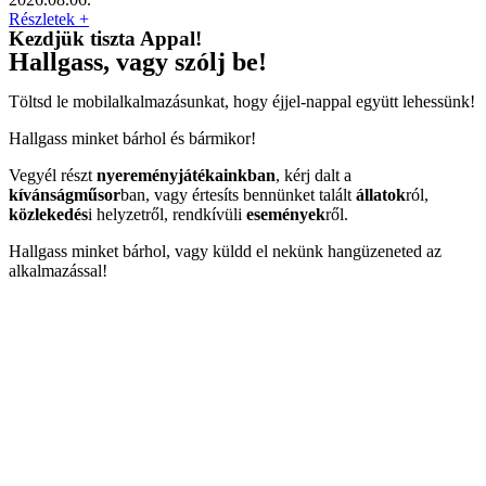
Részletek +
Kezdjük tiszta Appal!
Hallgass, vagy szólj be!
Töltsd le mobilalkalmazásunkat, hogy éjjel-nappal együtt lehessünk!
Hallgass minket bárhol és bármikor!
Vegyél részt
nyereményjátékainkban
, kérj dalt a
kívánságműsor
ban, vagy értesíts bennünket talált
állatok
ról,
közlekedés
i helyzetről, rendkívüli
események
ről.
Hallgass minket bárhol, vagy küldd el nekünk hangüzeneted az
alkalmazással!