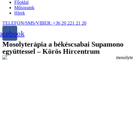
Főoldal
Műsoraink
Hírek
TELEFON/SMS/VIBER: +36 20 221 21 20
acebook
Mosolyterápia a békéscsabai Supamono
együttessel – Körös Hírcentrum