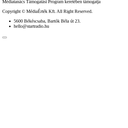
Médiatanács Támogatási Program keretében támogatja
Copyright © MédiaÉrték Kft. All Right Reserved.
5600 Békéscsaba, Bartók Béla út 23.
hello@startradio.hu