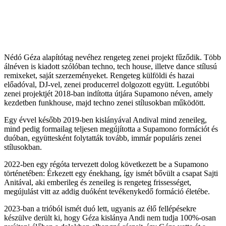
Nédó Géza alapítótag nevéhez rengeteg zenei projekt fűződik. Több
álnéven is kiadott szólóban techno, tech house, illetve dance stílusú
remixeket, saját szerzeményeket. Rengeteg külföldi és hazai
előadóval, DJ-vel, zenei producerrel dolgozott együtt. Legutóbbi
zenei projektjét 2018-ban indította útjára Supamono néven, amely
kezdetben funkhouse, majd techno zenei stílusokban működött.
Egy évvel később 2019-ben kislányával Andival mind zeneileg,
mind pedig formailag teljesen megújította a Supamono formációt és
duóban, együttesként folytatták tovább, immár populáris zenei
stílusokban.
2022-ben egy régóta tervezett dolog következett be a Supamono
történetében: Érkezett egy énekhang, így ismét bővült a csapat Sajti
Anitával, aki emberileg és zeneileg is rengeteg frissességet,
megújulást vitt az addig duóként tevékenykedő formáció életébe.
2023-ban a trióból ismét duó lett, ugyanis az élő fellépésekre
készülve derült ki, hogy Géza kislánya Andi nem tudja 100%-osan