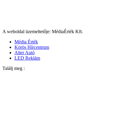
A weboldal üzemeltetője: MédiaÉrték Kft.
Média Érték
Körös Hírcentrum
Alter Autó
LED Reklám
Találj meg :