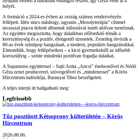
nyújtani élőben a dalokban elhangzó részeit, így Géza vette át a
helyét.
A formáció a 2024-es évben az ország számos rendezvényén
fellépett. Idén sincs máshogy, ugyanis „Mosolyterápia” címmel
tavasszal piacra dobott albumuk műsorával ismét aktívan turnéznak.
Az együttes megosztotta, hogy dalaikban előforduló témák a
kereszténység és a pozitív, életigenlő üzenetek. Zeneileg ötvözik a
80-as évek szintipop hangzásait, a modern, populáris hangzásokkal.
Elmondták, hogy fellépéseiken – a kicsi gyermekektől az idősebb
korosztályig – szinte mindenki pozitívan fogadja dalaikat.
A Supamono együttessel – Sajti Anita „Ancsi” énekesnővel és Nédó
Géza zenei producerrel, szövegelővel és „mindenessel” a Körös
Hírcentrum tudósítója, Baranyai Tibor beszélgetett.
A teljes interjú itt hallgatható meg:
Legfrissebb
Tűz pusztított Kétsoprony külterületén – Körös
Hírcentrum
2026.08.06.