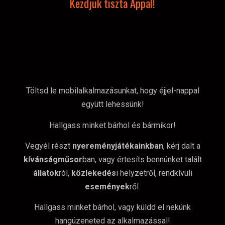
Kezdjük tiszta Appal!
Töltsd le mobilalkalmazásunkat, hogy éjjel-nappal
együtt lehessünk!
Hallgass minket bárhol és bármikor!
Vegyél részt
nyereményjátékainkban
, kérj dalt a
kívánságműsor
ban, vagy értesíts bennünket talált
állatok
ról,
közlekedés
i helyzetről, rendkívüli
események
ről.
Hallgass minket bárhol, vagy küldd el nekünk
hangüzeneted az alkalmazással!