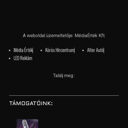
A weboldal üzemeltetője: MédiaÉrték Kft.
Média Érték
Körös Hírcentrum
Alter Autó
LED Reklám
Találj meg :
TÁMOGATÓINK: