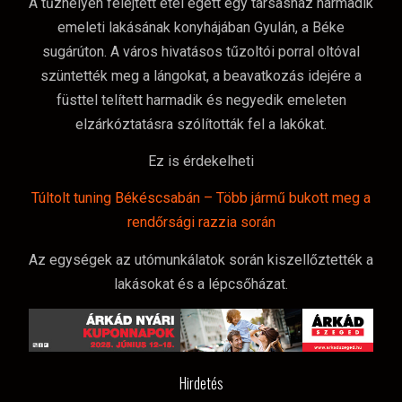
A tűzhelyen felejtett étel égett egy társasház harmadik
emeleti lakásának konyhájában Gyulán, a Béke
sugárúton. A város hivatásos tűzoltói porral oltóval
szüntették meg a lángokat, a beavatkozás idejére a
füsttel telített harmadik és negyedik emeleten
elzárkóztatásra szólították fel a lakókat.
Ez is érdekelheti
Túltolt tuning Békéscsabán – Több jármű bukott meg a
rendőrsági razzia során
Az egységek az utómunkálatok során kiszellőztették a
lakásokat és a lépcsőházat.
Hirdetés