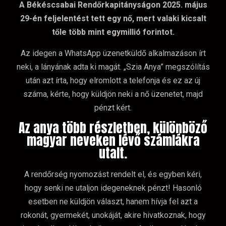
A Békéscsabai Rendőrkapitányságon 2025. május
29-én feljelentést tett egy nő, mert valaki kicsalt
tőle több mint egymillió forintot.
Az idegen a WhatsApp üzenetküldő alkalmazáson írt
neki, a lányának adta ki magát. „Szia Anya” megszólítás
után azt írta, hogy elromlott a telefonja és ez az új
száma, kérte, hogy küldjön neki a nő üzenetet, majd
pénzt kért.
Az anya több részletben, különböző
magyar neveken lévő számlákra
utalt.
A rendőrség nyomozást rendelt el, és egyben kéri,
hogy senki ne utaljon idegeneknek pénzt! Hasonló
esetben ne küldjön választ, hanem hívja fel azt a
rokonát, gyermekét, unokáját, akire hivatkoznak, hogy