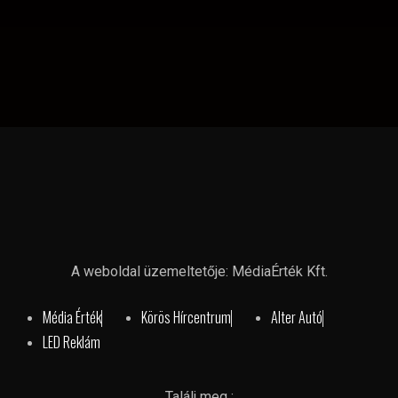
A weboldal üzemeltetője: MédiaÉrték Kft.
Média Érték
Körös Hírcentrum
Alter Autó
LED Reklám
Találj meg :