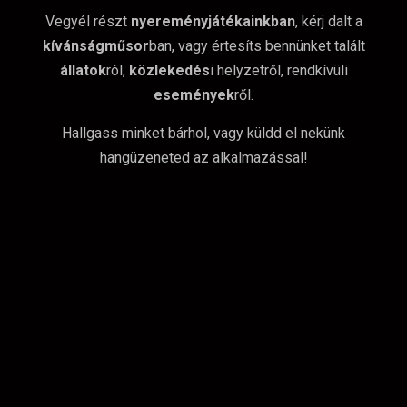
Vegyél részt
nyereményjátékainkban
, kérj dalt a
kívánságműsor
ban, vagy értesíts bennünket talált
állatok
ról,
közlekedés
i helyzetről, rendkívüli
események
ről.
Hallgass minket bárhol, vagy küldd el nekünk
hangüzeneted az alkalmazással!