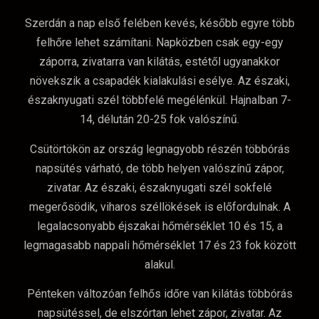
Szerdán a nap első felében kevés, később egyre több
felhőre lehet számítani. Napközben csak egy-egy
záporra, zivatarra van kilátás, estétől ugyanakkor
növekszik a csapadék kialakulási esélye. Az északi,
északnyugati szél többfelé megélénkül. Hajnalban 7-
14, délután 20-25 fok valószínű.
Csütörtökön az ország legnagyobb részén többórás
napsütés várható, de több helyen valószínű zápor,
zivatar. Az északi, északnyugati szél sokfelé
megerősödik, viharos széllökések is előfordulnak. A
legalacsonyabb éjszakai hőmérséklet 10 és 15, a
legmagasabb nappali hőmérséklet 17 és 23 fok között
alakul.
Pénteken változóan felhős időre van kilátás többórás
napsütéssel, de elszórtan lehet zápor, zivatar. Az