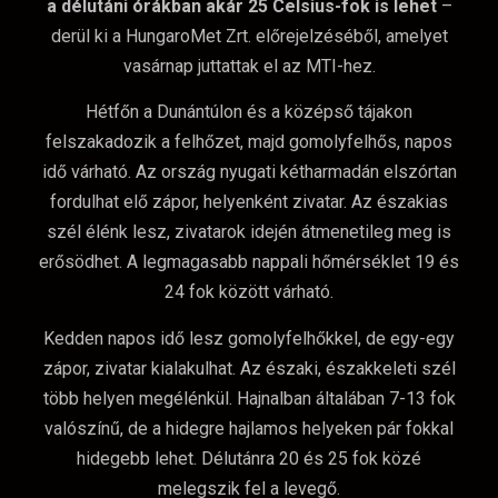
a délutáni órákban akár 25 Celsius-fok is lehet
–
derül ki a HungaroMet Zrt. előrejelzéséből, amelyet
vasárnap juttattak el az MTI-hez.
Hétfőn a Dunántúlon és a középső tájakon
felszakadozik a felhőzet, majd gomolyfelhős, napos
idő várható. Az ország nyugati kétharmadán elszórtan
fordulhat elő zápor, helyenként zivatar. Az északias
szél élénk lesz, zivatarok idején átmenetileg meg is
erősödhet. A legmagasabb nappali hőmérséklet 19 és
24 fok között várható.
Kedden napos idő lesz gomolyfelhőkkel, de egy-egy
zápor, zivatar kialakulhat. Az északi, északkeleti szél
több helyen megélénkül. Hajnalban általában 7-13 fok
valószínű, de a hidegre hajlamos helyeken pár fokkal
hidegebb lehet. Délutánra 20 és 25 fok közé
melegszik fel a levegő.