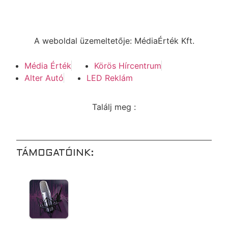
A weboldal üzemeltetője: MédiaÉrték Kft.
Média Érték
Körös Hírcentrum
Alter Autó
LED Reklám
Találj meg :
TÁMOGATÓINK: