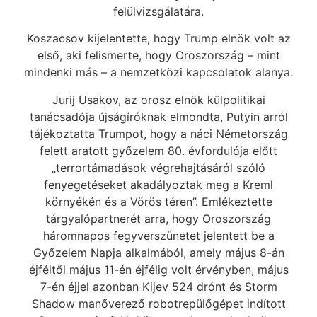
felülvizsgálatára.
Koszacsov kijelentette, hogy Trump elnök volt az
első, aki felismerte, hogy Oroszország – mint
mindenki más – a nemzetközi kapcsolatok alanya.
Jurij Usakov, az orosz elnök külpolitikai
tanácsadója újságíróknak elmondta, Putyin arról
tájékoztatta Trumpot, hogy a náci Németország
felett aratott győzelem 80. évfordulója előtt
„terrortámadások végrehajtásáról szóló
fenyegetéseket akadályoztak meg a Kreml
környékén és a Vörös téren”. Emlékeztette
tárgyalópartnerét arra, hogy Oroszország
háromnapos fegyverszünetet jelentett be a
Győzelem Napja alkalmából, amely május 8-án
éjféltől május 11-én éjfélig volt érvényben, május
7-én éjjel azonban Kijev 524 drónt és Storm
Shadow manőverező robotrepülőgépet indított