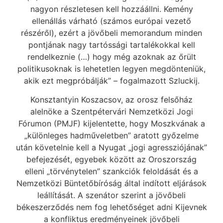
nagyon részletesen kell hozzáállni. Kemény
ellenállás várható (számos európai vezető
részéről), ezért a jövőbeli memorandum minden
pontjának nagy tartóssági tartalékokkal kell
rendelkeznie (…) hogy még azoknak az őrült
politikusoknak is lehetetlen legyen megdönteniük,
akik ezt megpróbálják” – fogalmazott Szluckij.
Konsztantyin Koszacsov, az orosz felsőház
alelnöke a Szentpétervári Nemzetközi Jogi
Fórumon (PMJF) kijelentette, hogy Moszkvának a
„különleges hadműveletben” aratott győzelme
után követelnie kell a Nyugat „jogi agressziójának”
befejezését, egyebek között az Oroszország
elleni „törvénytelen” szankciók feloldását és a
Nemzetközi Büntetőbíróság által indított eljárások
leállítását. A szenátor szerint a jövőbeli
békeszerződés nem fog lehetőséget adni Kijevnek
a konfliktus eredményeinek jövőbeli