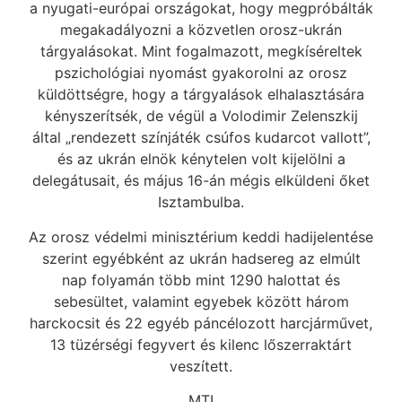
a nyugati-európai országokat, hogy megpróbálták
megakadályozni a közvetlen orosz-ukrán
tárgyalásokat. Mint fogalmazott, megkíséreltek
pszichológiai nyomást gyakorolni az orosz
küldöttségre, hogy a tárgyalások elhalasztására
kényszerítsék, de végül a Volodimir Zelenszkij
által „rendezett színjáték csúfos kudarcot vallott”,
és az ukrán elnök kénytelen volt kijelölni a
delegátusait, és május 16-án mégis elküldeni őket
Isztambulba.
Az orosz védelmi minisztérium keddi hadijelentése
szerint egyébként az ukrán hadsereg az elmúlt
nap folyamán több mint 1290 halottat és
sebesültet, valamint egyebek között három
harckocsit és 22 egyéb páncélozott harcjárművet,
13 tüzérségi fegyvert és kilenc lőszerraktárt
veszített.
MTI