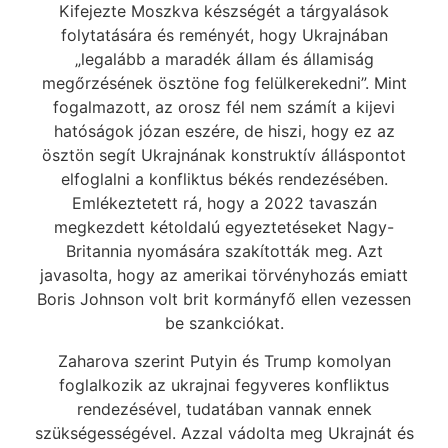
Kifejezte Moszkva készségét a tárgyalások
folytatására és reményét, hogy Ukrajnában
„legalább a maradék állam és államiság
megőrzésének ösztöne fog felülkerekedni”. Mint
fogalmazott, az orosz fél nem számít a kijevi
hatóságok józan eszére, de hiszi, hogy ez az
ösztön segít Ukrajnának konstruktív álláspontot
elfoglalni a konfliktus békés rendezésében.
Emlékeztetett rá, hogy a 2022 tavaszán
megkezdett kétoldalú egyeztetéseket Nagy-
Britannia nyomására szakították meg. Azt
javasolta, hogy az amerikai törvényhozás emiatt
Boris Johnson volt brit kormányfő ellen vezessen
be szankciókat.
Zaharova szerint Putyin és Trump komolyan
foglalkozik az ukrajnai fegyveres konfliktus
rendezésével, tudatában vannak ennek
szükségességével. Azzal vádolta meg Ukrajnát és