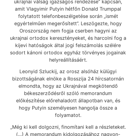
ukrajnai válság igazságos rendezése” kapcsán,
amit Vlagyimir Putyin hétfőn Donald Trumppal
folytatott telefonbeszélgetése során „ismét
egyértelműen megerősített”. Leszögezte, hogy
Oroszország nem fogja cserben hagyni az
ukrajnai ortodox keresztényeket, és harcolni fog a
kijevi hatóságok által jogi felszámolás szélére
sodort kánoni ortodox egyház törvényes jogainak
helyreállításáért.
Leonyid Szluckij, az orosz alsóház külügyi
bizottságának elnöke a Rosszija 24 hírcsatornán
elmondta, hogy az Ukrajnával megkötendő
békeszerződésről szóló memorandum
előkészítése előrehaladott állapotban van, és
hogy Putyin személyesen hangolja össze a
folyamatot.
„Még ki kell dolgozni, finomítani kell a részleteket.
(…) A memorandum kidolgozásához nagyon-