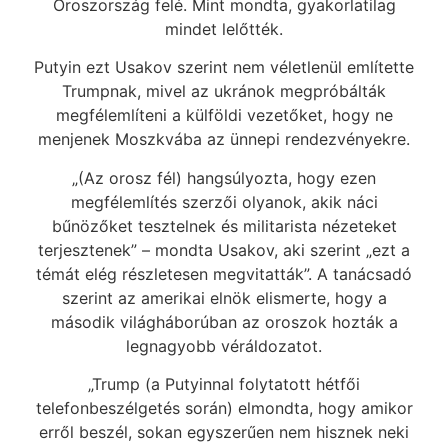
Oroszország felé. Mint mondta, gyakorlatilag
mindet lelőtték.
Putyin ezt Usakov szerint nem véletlenül említette
Trumpnak, mivel az ukránok megpróbálták
megfélemlíteni a külföldi vezetőket, hogy ne
menjenek Moszkvába az ünnepi rendezvényekre.
„(Az orosz fél) hangsúlyozta, hogy ezen
megfélemlítés szerzői olyanok, akik náci
bűnözőket tesztelnek és militarista nézeteket
terjesztenek” – mondta Usakov, aki szerint „ezt a
témát elég részletesen megvitatták”. A tanácsadó
szerint az amerikai elnök elismerte, hogy a
második világháborúban az oroszok hozták a
legnagyobb véráldozatot.
„Trump (a Putyinnal folytatott hétfői
telefonbeszélgetés során) elmondta, hogy amikor
erről beszél, sokan egyszerűen nem hisznek neki