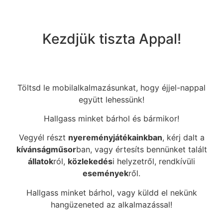
Kezdjük tiszta Appal!
Töltsd le mobilalkalmazásunkat, hogy éjjel-nappal
együtt lehessünk!
Hallgass minket bárhol és bármikor!
Vegyél részt
nyereményjátékainkban
, kérj dalt a
kívánságműsor
ban, vagy értesíts bennünket talált
állatok
ról,
közlekedés
i helyzetről, rendkívüli
események
ről.
Hallgass minket bárhol, vagy küldd el nekünk
hangüzeneted az alkalmazással!