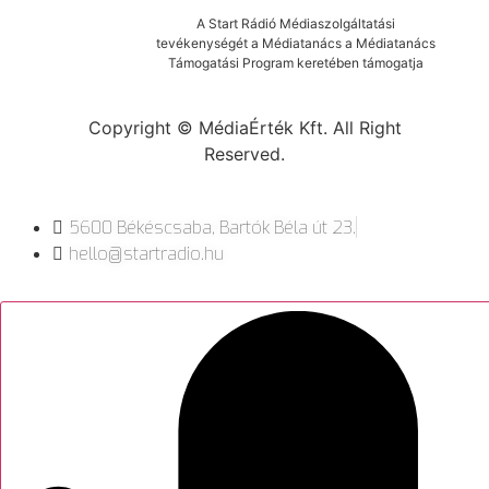
A Start Rádió Médiaszolgáltatási
tevékenységét a Médiatanács a Médiatanács
Támogatási Program keretében támogatja
Copyright © MédiaÉrték Kft. All Right
Reserved.
5600 Békéscsaba, Bartók Béla út 23.
hello@startradio.hu