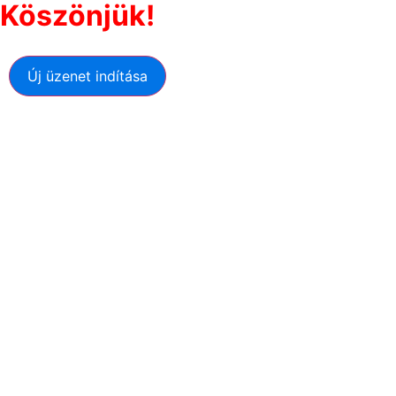
Köszönjük!
Új üzenet indítása