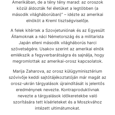
Amerikában, de a tény tény marad: az oroszok
közül áldozták fel életüket a legtöbben (a
második világháborúban)” – idézte az amerikai
elnököt a Kreml tisztségviselője.
A felek kitértek a Szovjetuniónak és az Egyesült
Államoknak a náci Németország és a militarista
Japán elleni második világháborús harci
szövetségére. Usakov szerint az amerikai elnök
emlékszik a fegyverbarátságra és sajnálja, hogy
megromlottak az amerikai-orosz kapcsolatok.
Marija Zaharova, az orosz külügyminisztérium
szóvivője keddi sajtótájékoztatóján már magát az
orosz-ukrán tárgyalások újraindítását is jelentős
eredménynek nevezte. Kontraproduktívnak
nevezte a tárgyalások időkeretekbe való
szorítására tett kísérleteket és a Moszkvához
intézett ultimátumokat.