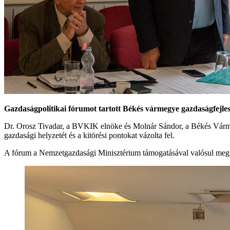
Gazdaságpolitikai fórumot tartott Békés vármegye gazdaságfejl
Dr. Orosz Tivadar, a BVKIK elnöke és Molnár Sándor, a Békés Várm
gazdasági helyzetét és a kitörési pontokat vázolta fel.
A fórum a Nemzetgazdasági Minisztérium támogatásával valósul meg