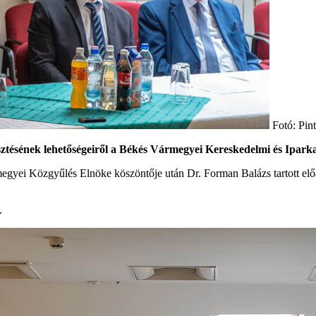
Fotó: Pi
esztésének lehetőségeiről a Békés Vármegyei Kereskedelmi és Ipa
egyei Közgyűlés Elnöke köszöntője után Dr. Forman Balázs tartott e
.