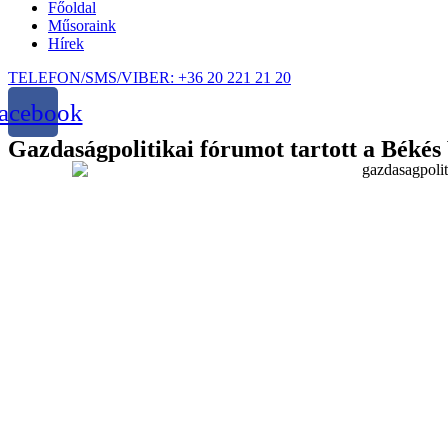
Főoldal
Műsoraink
Hírek
TELEFON/SMS/VIBER: +36 20 221 21 20
acebook
Gazdaságpolitikai fórumot tartott a Bék