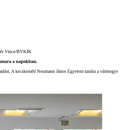
ntér Vince/BVKIK
rkamara a napokban.
lőadást. A kecskeméti Neumann János Egyetem tanára a vármegye