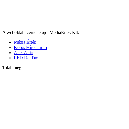
A weboldal üzemeltetője: MédiaÉrték Kft.
Média Érték
Körös Hírcentrum
Alter Autó
LED Reklám
Találj meg :