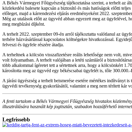
A Békés Vármegyei Főügyészség tájékoztatása szerint, a terhelt az által
közlekedési balesete kapcsán a biztosító és más hatóságok előtti telje
előleget, majd a kárrendezési eljárás eredményeként 2022. szeptember 
Még az utalások előtt az ügyvéd abban egyezett meg az ügyfelével, hog
meg megbízási díjként.
A terhelt 2022. szeptember 09-én arról tájékoztatta valótlanul az ügyfe
terhére házvásárlással kapcsolatos költségekre hivatkozással. Egyidejű
felveszi és ügyfele részére átadja.
A terheltnek a kölcsön visszafizetésre reális lehetősége nem volt, mive
volt folyamatban. A terhelt valójában a letéti számláról a biztosítótársa
több alkalommal ígéretet tett a sértettnek arra, hogy a kölcsönkért 1.7
károsította meg az ügyvéd egy békéscsabai ügyfelét is, tőle 300.000.-Ft
A járási ügyészség a terhelt beismerése esetére mértékes indítványt is ta
ügyvédi tevékenység gyakorlásától, valamint a meg nem térített kár vo
A fenti tartalom a Békés Vármegyei Főügyészség hivatalos közleménye 
illusztrálására használt kép jogtisztán, szabadon hozzáférhető intern
Legfrissebb