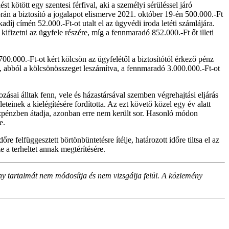
 kötött egy szentesi férfival, aki a személyi sérüléssel járó
során a biztosító a jogalapot elismerve 2021. október 19-én 500.000.-Ft
íj címén 52.000.-Ft-ot utalt el az ügyvédi iroda letéti számlájára.
ifizetni az ügyfele részére, míg a fennmaradó 852.000.-Ft őt illeti
700.000.-Ft-ot kért kölcsön az ügyfelétől a biztosítótól érkező pénz
eg, abból a kölcsönösszeget leszámítva, a fennmaradó 3.000.000.-Ft-ot
ozásai álltak fenn, vele és házastársával szemben végrehajtási eljárás
gleteinek a kielégítésére fordította. Az ezt követő közel egy év alatt
 készpénzben átadja, azonban erre nem került sor. Hasonló módon
e.
re felfüggesztett börtönbüntetésre ítélje, határozott időre tiltsa el az
 a terheltet annak megtérítésére.
ny tartalmát nem módosítja és nem vizsgálja felül. A közlemény