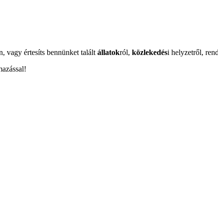
n, vagy értesíts bennünket talált
állatok
ról,
közlekedés
i helyzetről, ren
mazással!