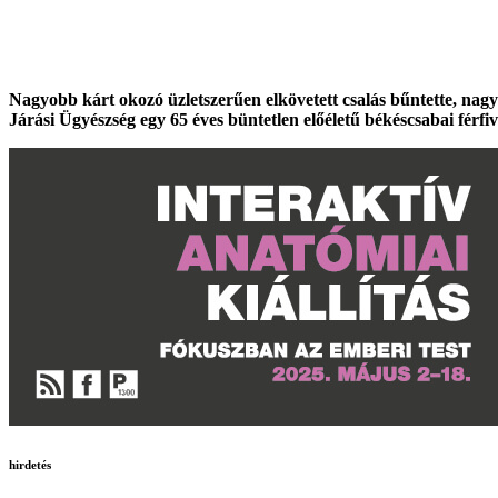
Nagyobb kárt okozó üzletszerűen elkövetett csalás bűntette, nagyo
Járási Ügyészség egy 65 éves büntetlen előéletű békéscsabai férfi
hirdetés