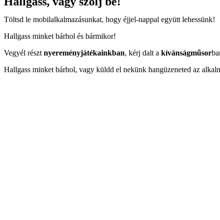
Hallgass, vagy szólj be!
Töltsd le mobilalkalmazásunkat, hogy éjjel-nappal együtt lehessünk!
Hallgass minket bárhol és bármikor!
Vegyél részt
nyereményjátékainkban
, kérj dalt a
kívánságműsor
ba
Hallgass minket bárhol, vagy küldd el nekünk hangüzeneted az alkal