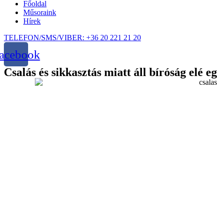
Főoldal
Műsoraink
Hírek
TELEFON/SMS/VIBER: +36 20 221 21 20
acebook
Csalás és sikkasztás miatt áll bíróság elé