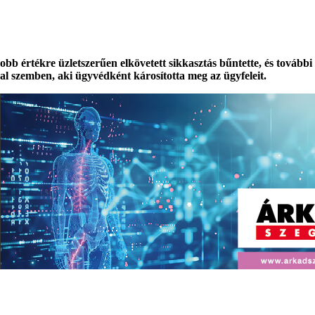
bb értékre üzletszerűen elkövetett sikkasztás bűntette, és további
val szemben, aki ügyvédként károsította meg az ügyfeleit.