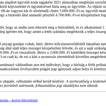
a alapított ügyvédi iroda tagjaként 2021 júniusában megbízási szerződést
s körű képviselettel és ügyintézéssel bízta meg az ügyvédet. Az eljárás 
08-án vagyoni kár és sérelemdíj címén 5.000.000.-Ft-ot, ügyvédi munkad
y a biztosító által utalandó pénzből 4.700.000.-Ft-ot készpénzben fog k
lét, hogy az utalás nem érkezett meg a biztosítótól, és ez alkalommal 1.
leg ígéretet tett, hogy amint a letéti számlára megérkezik a teljes össz
l anyagi gondjai voltak; hitel- illetve kölcsönszerződésből fakadóan tart
ság által utalt teljes összeget készpénzben felvette, és azt a saját szüksé
00.000.-Ft-ot visszafizeti, illetve a 3.000.000.-Ft kártérítési összeget
-ot csalt ki, de ezt a kárt a nyomozás elrendelését követően megtérített
rtalmazó vádiratában arra tett indítványt, hogy a bíróság a férfit próbaidő
natkozásban érvényesített polgári jogi igénynek adjon helyt és kötelezze
alapján, változtatás nélkül került közlésre. A szerkesztőség a közlemé
etes forrásból származik, felhasználása jogi akadályba nem ütközik.