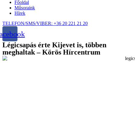
Főoldal
Műsoraink
Hírek
TELEFON/SMS/VIBER: +36 20 221 21 20
acebook
Légicsapás érte Kijevet is, többen
meghaltak – Körös Hírcentrum