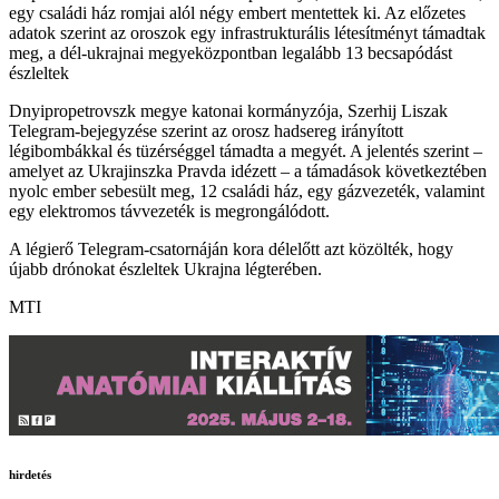
egy családi ház romjai alól négy embert mentettek ki. Az előzetes
adatok szerint az oroszok egy infrastrukturális létesítményt támadtak
meg, a dél-ukrajnai megyeközpontban legalább 13 becsapódást
észleltek
Dnyipropetrovszk megye katonai kormányzója, Szerhij Liszak
Telegram-bejegyzése szerint az orosz hadsereg irányított
légibombákkal és tüzérséggel támadta a megyét. A jelentés szerint –
amelyet az Ukrajinszka Pravda idézett – a támadások következtében
nyolc ember sebesült meg, 12 családi ház, egy gázvezeték, valamint
egy elektromos távvezeték is megrongálódott.
A légierő Telegram-csatornáján kora délelőtt azt közölték, hogy
újabb drónokat észleltek Ukrajna légterében.
MTI
hirdetés