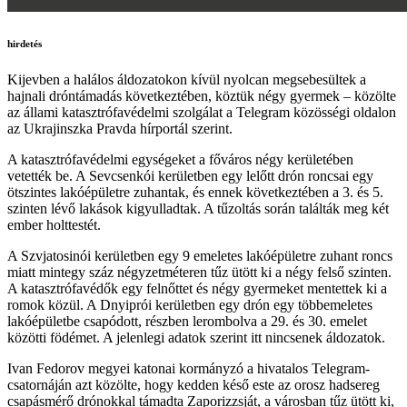
hirdetés
Kijevben a halálos áldozatokon kívül nyolcan megsebesültek a
hajnali dróntámadás következtében, köztük négy gyermek – közölte
az állami katasztrófavédelmi szolgálat a Telegram közösségi oldalon
az Ukrajinszka Pravda hírportál szerint.
A katasztrófavédelmi egységeket a főváros négy kerületében
vetették be. A Sevcsenkói kerületben egy lelőtt drón roncsai egy
ötszintes lakóépületre zuhantak, és ennek következtében a 3. és 5.
szinten lévő lakások kigyulladtak. A tűzoltás során találták meg két
ember holttestét.
A Szvjatosinói kerületben egy 9 emeletes lakóépületre zuhant roncs
miatt mintegy száz négyzetméteren tűz ütött ki a négy felső szinten.
A katasztrófavédők egy felnőttet és négy gyermeket mentettek ki a
romok közül. A Dnyiprói kerületben egy drón egy többemeletes
lakóépületbe csapódott, részben lerombolva a 29. és 30. emelet
közötti födémet. A jelenlegi adatok szerint itt nincsenek áldozatok.
Ivan Fedorov megyei katonai kormányzó a hivatalos Telegram-
csatornáján azt közölte, hogy kedden késő este az orosz hadsereg
csapásmérő drónokkal támadta Zaporizzsját, a városban tűz ütött ki,