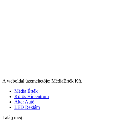
A weboldal üzemeltetője: MédiaÉrték Kft.
Média Érték
Körös Hírcentrum
Alter Autó
LED Reklám
Találj meg :