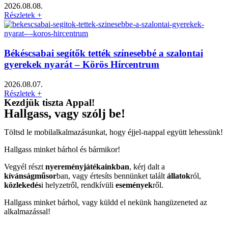
2026.08.08.
Részletek +
Békéscsabai segítők tették színesebbé a szalontai
gyerekek nyarát – Körös Hírcentrum
2026.08.07.
Részletek +
Kezdjük tiszta Appal!
Hallgass, vagy szólj be!
Töltsd le mobilalkalmazásunkat, hogy éjjel-nappal együtt lehessünk!
Hallgass minket bárhol és bármikor!
Vegyél részt
nyereményjátékainkban
, kérj dalt a
kívánságműsor
ban, vagy értesíts bennünket talált
állatok
ról,
közlekedés
i helyzetről, rendkívüli
események
ről.
Hallgass minket bárhol, vagy küldd el nekünk hangüzeneted az
alkalmazással!