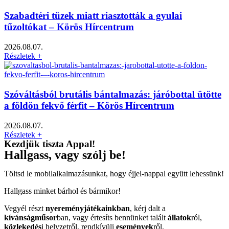
Szabadtéri tüzek miatt riasztották a gyulai
tűzoltókat – Körös Hírcentrum
2026.08.07.
Részletek +
Szóváltásból brutális bántalmazás: járóbottal ütötte
a földön fekvő férfit – Körös Hírcentrum
2026.08.07.
Részletek +
Kezdjük tiszta Appal!
Hallgass, vagy szólj be!
Töltsd le mobilalkalmazásunkat, hogy éjjel-nappal együtt lehessünk!
Hallgass minket bárhol és bármikor!
Vegyél részt
nyereményjátékainkban
, kérj dalt a
kívánságműsor
ban, vagy értesíts bennünket talált
állatok
ról,
közlekedés
i helyzetről, rendkívüli
események
ről.