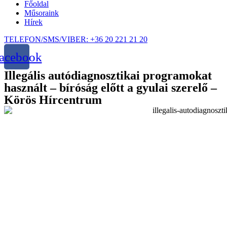
Főoldal
Műsoraink
Hírek
TELEFON/SMS/VIBER: +36 20 221 21 20
acebook
Illegális autódiagnosztikai programokat
használt – bíróság előtt a gyulai szerelő –
Körös Hírcentrum