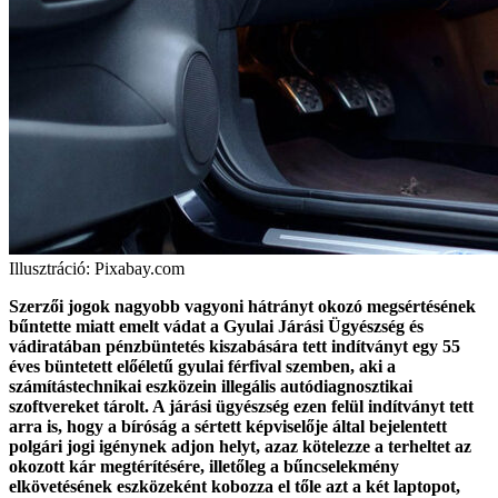
Illusztráció: Pixabay.com
Szerzői jogok nagyobb vagyoni hátrányt okozó megsértésének
bűntette miatt emelt vádat a Gyulai Járási Ügyészség és
vádiratában pénzbüntetés kiszabására tett indítványt egy 55
éves büntetett előéletű gyulai férfival szemben, aki a
számítástechnikai eszközein illegális autódiagnosztikai
szoftvereket tárolt. A járási ügyészség ezen felül indítványt tett
arra is, hogy a bíróság a sértett képviselője által bejelentett
polgári jogi igénynek adjon helyt, azaz kötelezze a terheltet az
okozott kár megtérítésére, illetőleg a bűncselekmény
elkövetésének eszközeként kobozza el tőle azt a két laptopot,