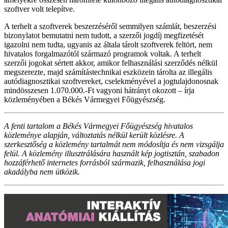
szoftver volt telepítve.
A terhelt a szoftverek beszerzéséről semmilyen számlát, beszerzési
bizonylatot bemutatni nem tudott, a szerzői jogdíj megfizetését
igazolni nem tudta, ugyanis az általa tárolt szoftverek feltört, nem
hivatalos forgalmazótól származó programok voltak. A terhelt
szerzői jogokat sértett akkor, amikor felhasználási szerződés nélkül
megszerezte, majd számítástechnikai eszközein tárolta az illegális
autódiagnosztikai szoftvereket, cselekményével a jogtulajdonosnak
mindösszesen 1.070.000.-Ft vagyoni hátrányt okozott – írja
közleményében a Békés Vármegyei Főügyészség.
A fenti tartalom a Békés Vármegyei Főügyészség hivatalos
közleménye alapján, változtatás nélkül került közlésre. A
szerkesztőség a közlemény tartalmát nem módosítja és nem vizsgálja
felül. A közlemény illusztrálására használt kép jogtisztán, szabadon
hozzáférhető internetes forrásból származik, felhasználása jogi
akadályba nem ütközik.