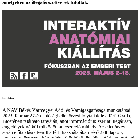
amelyeken az illegális szoftverek futottak.
hirdetés
A NAV Békés Vármegyei Adó- és Vámigazgatósága munkatársai
2023. február 27-én hatósági ellenőrzést folytattak le a férfi Gyula,
Bicerében található tanyáján, ahol információjuk szerint illegálisan,
engedélyek nélkül működött autószerelő műhely. Az ellenőrzés
során előtalálásra került a férfi használatában lévő 2 db laptop,
amelyekre összesen háromféle különböző illegális autódiagnosztikai