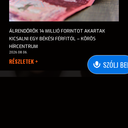
ÁLRENDŐRÖK 14 MILLIÓ FORINTOT AKARTAK
KICSALNI EGY BÉKÉSI FÉRFITÓL – KÖRÖS
HÍRCENTRUM
2026.08.06.
RÉSZLETEK +
SZÓLJ BE!
Kezdjük tiszta Appal!
Hallgass, vagy szólj