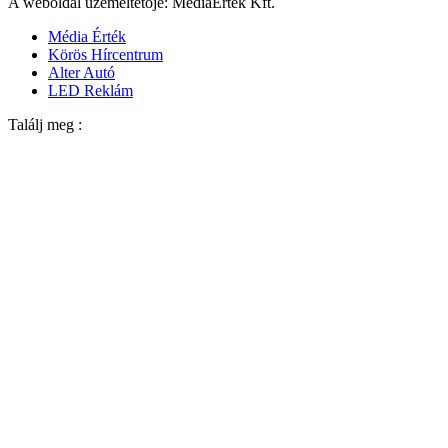
A weboldal üzemeltetője: MédiaÉrték Kft.
Média Érték
Körös Hírcentrum
Alter Autó
LED Reklám
Találj meg :