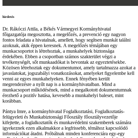
hirdetés
Dr. Rákóczi Attila, a Békés Vármegyei Kormányhivatal
főigazgatója megosztotta, a megelőzés, a prevenció egy nagyon
fontos feladata a hivatalnak, amellett, hogy segítsen munkát találni
azoknak, akik éppen keresnek. A megelőzés témájában egy
munkacsoportot is létrehoztak, a munkahelyek biztonsága
érdekében. Ebben a csoportban számos szakterület végzi a
tevékenységét, sőt munkaadókat is bevontak az egyeztetésekbe.
Közösen létrehoztak egy dokumentumot, amely tartalmazza azokat a
javaslatokat, jogszabályi vonatkozásokat, amelyeket figyelembe kell
venni az egyes munkahelyeken. Ennek fényében került
megrendezésre a nyílt nap is a kormányhivatalban. Mind a
munkacsoport működésének, mind a megalkotott dokumentumnak
érezhető a pozitív hatása, kevesebb a munkahelyi baleset, mint
korábban.
Pántya Imre, a kormányhivatal Foglalkoztatási, Foglalkoztatás-
felügyeleti és Munkabiztonsági Főosztály főosztályvezetője
kifejtette, a foglalkoztatók és munkavédelmi szakemberek számára
igyekeznek ezen alkalmakkor a legfrissebb, témához kapcsolódó
információkat átadni. Próbálnak minden konferenciára egy-egy