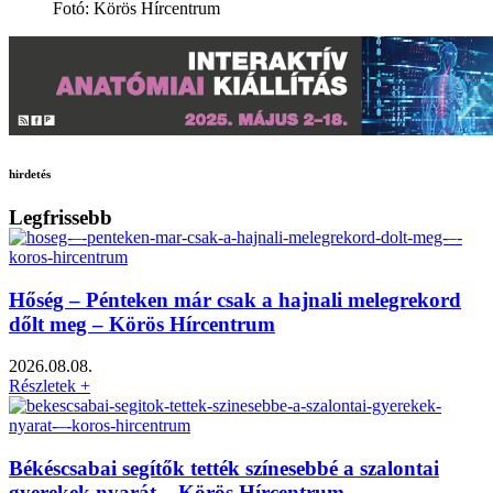
Fotó: Körös Hírcentrum
hirdetés
Legfrissebb
Hőség – Pénteken már csak a hajnali melegrekord
dőlt meg – Körös Hírcentrum
2026.08.08.
Részletek +
Békéscsabai segítők tették színesebbé a szalontai
gyerekek nyarát – Körös Hírcentrum