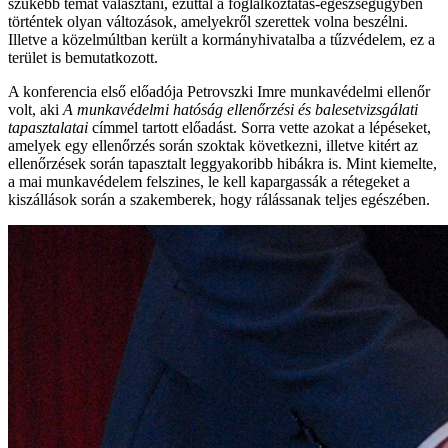
szűkebb témát választani, ezúttal a foglalkoztatás-egészségügyben
történtek olyan változások, amelyekről szerettek volna beszélni.
Illetve a közelmúltban került a kormányhivatalba a tűzvédelem, ez a
terület is bemutatkozott.
A konferencia első előadója Petrovszki Imre munkavédelmi ellenőr
volt, aki
A munkavédelmi hatóság ellenőrzési és balesetvizsgálati
tapasztalatai
címmel tartott előadást. Sorra vette azokat a lépéseket,
amelyek egy ellenőrzés során szoktak következni, illetve kitért az
ellenőrzések során tapasztalt leggyakoribb hibákra is. Mint kiemelte,
a mai munkavédelem felszines, le kell kapargassák a rétegeket a
kiszállások során a szakemberek, hogy rálássanak teljes egészében.