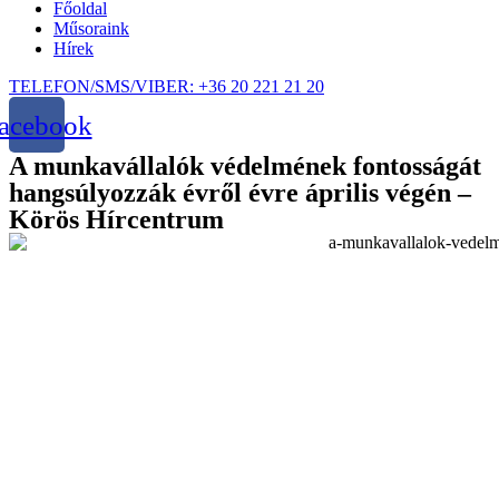
Főoldal
Műsoraink
Hírek
TELEFON/SMS/VIBER: +36 20 221 21 20
acebook
A munkavállalók védelmének fontosságát
hangsúlyozzák évről évre április végén –
Körös Hírcentrum