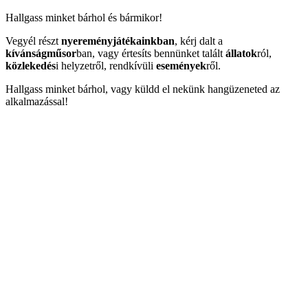
Hallgass minket bárhol és bármikor!
Vegyél részt
nyereményjátékainkban
, kérj dalt a
kívánságműsor
ban, vagy értesíts bennünket talált
állatok
ról,
közlekedés
i helyzetről, rendkívüli
események
ről.
Hallgass minket bárhol, vagy küldd el nekünk hangüzeneted az
alkalmazással!