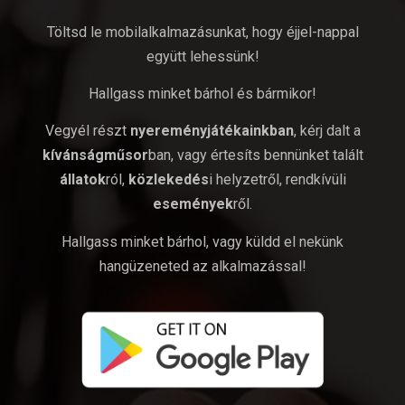
Töltsd le mobilalkalmazásunkat, hogy éjjel-nappal
együtt lehessünk!
Hallgass minket bárhol és bármikor!
Vegyél részt
nyereményjátékainkban
, kérj dalt a
kívánságműsor
ban, vagy értesíts bennünket talált
állatok
ról,
közlekedés
i helyzetről, rendkívüli
események
ről.
Hallgass minket bárhol, vagy küldd el nekünk
hangüzeneted az alkalmazással!