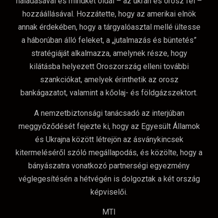
haladásával és mindkét oldal – az ukrán és orosz fél –
hozzáállásával. Hozzátette, hogy az amerikai elnök
annak érdekében, hogy a tárgyalóasztal mellé ültesse
a háborúban álló feleket, a „jutalmazás és büntetés”
stratégiáját alkalmazza, amelynek része, hogy
kilátásba helyezett Oroszország elleni további
szankciókat, amelyek érinthetik az orosz
bankágazatot, valamint a kőolaj- és földgázszektort.
A nemzetbiztonsági tanácsadó az interjúban
meggyőződését fejezte ki, hogy az Egyesült Államok
és Ukrajna között létrejön az ásványkincsek
kitermeléséről szóló megállapodás, és közölte, hogy a
bányászatra vonatkozó partnerségi egyezmény
véglegesítésén a hétvégén is dolgoztak a két ország
képviselői.
MTI