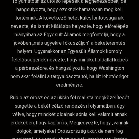
folyamatban az utolsó lépések a legnehezebbek, de
hangsúlyozta, hogy ezeknek hamarosan meg kell
történniük. A következő hetet kulcsfontosságúnak
nevezte, és ismét kilátásba helyezte, hogy előrelépés
hiányában az Egyesült Államok megfontolja, hogy a
jövőben „más ügyekre fókuszáljon” a béketeremtés
helyett. Ugyanakkor az Egyesült Államok komoly
felelősségének nevezte, hogy mindkét oldallal képes
a párbeszédre, és hangsúlyozta, hogy Washington
nem akar felállni a tárgyalóasztaltól, ha lát lehetőséget
eredményre.
Rubio az orosz és az ukrán fél realista megközelítését
sürgette a békét célzó rendezési folyamatban, úgy
vélve, hogy mindkét oldalnak adnia kell valamit annak
érdekében, hogy kapjon is. Megjegyezte, hogy „vannak
dolgok, amelyeket Oroszország akar, de nem fog