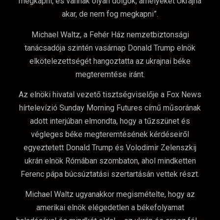
megkapni, és vannak olyan dolgok, amelyeket Ukrajna
akar, de nem fog megkapni”.
Michael Waltz, a Fehér Ház nemzetbiztonsági
tanácsadója szintén vasárnap Donald Trump elnök
elkötelezettségét hangoztatta az ukrajnai béke
megteremtése iránt.
Az elnöki hivatal vezető tisztségviselője a Fox News
hírtelevízió Sunday Morning Futures című műsorának
adott interjúban elmondta, hogy a tűzszünet és
végleges béke megteremtésének kérdéseiről
egyeztetett Donald Trump és Volodimir Zelenszkij
ukrán elnök Rómában szombaton, ahol mindketten
Ferenc pápa búcsúztatási szertartásán vettek részt.
Michael Waltz ugyanakkor megismételte, hogy az
amerikai elnök elégedetlen a békefolyamat