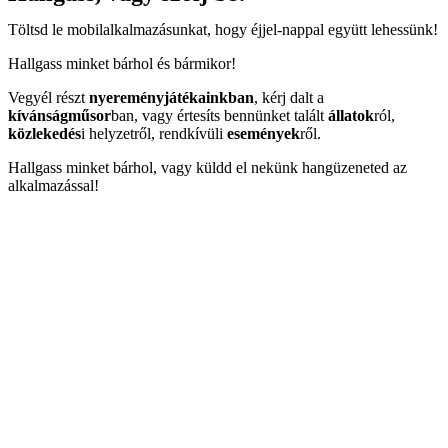
Töltsd le mobilalkalmazásunkat, hogy éjjel-nappal együtt lehessünk!
Hallgass minket bárhol és bármikor!
Vegyél részt
nyereményjátékainkban
, kérj dalt a
kívánságműsor
ban, vagy értesíts bennünket talált
állatok
ról,
közlekedés
i helyzetről, rendkívüli
események
ről.
Hallgass minket bárhol, vagy küldd el nekünk hangüzeneted az
alkalmazással!