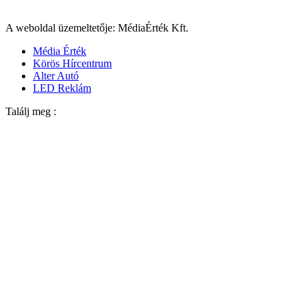
A weboldal üzemeltetője: MédiaÉrték Kft.
Média Érték
Körös Hírcentrum
Alter Autó
LED Reklám
Találj meg :