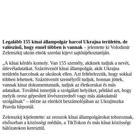
Legalább 155 kínai állampolgár harcol Ukrajna területén, de
valószínű, hogy ennél többen is vannak
– jelentette ki Volodimir
Zelenszkij ukrán elnök szerdai kijevi sajtótájékoztatóján.
„A kínai kérdés komoly. Van 155 személy, akiknek tudjuk a nevét,
útlevéladataikat. Százötvenöt kínai állampolgár, akik Ukrajna
területén harcolnak az ukránok ellen. Azt feltételezzük, hogy sokkal
többen lehetnek. Százötvenöt személyről tudjuk, honnan jöttek,
vannak kínai dokumentumaik, tudjuk az életkorukat és más
adataikat. Továbbá ismerjük a szolgálati helyüket, például azt, hogy
melyik orosz gépesített lövészezrednél vagy más alakulatnál
szolgálnak” – idézte az elnököt beszámolójában az Ukrajinszka
Pravda hírportál.
Zelenszkij kijelentette: az oroszok kínai állampolgárokat toboroznak,
elsősorban a közösségi médián, a TikTokon és más kínai közösségi
hálózatokon keresztül.