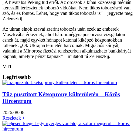
„A hivatalos Peking tud erről. Az oroszok a kínai közösségi médián
keresztül terjesztenek toborzó videókat. Nem titkos toborzásról van
szó, és ez fontos. Lehet, hogy van titkos toborzás is” – jegyezte meg
Zelenszkij.
Az ukrán elnök szavai szerint toborzás után ezek az emberek
Moszkvába érkeznek, ahol három-négynapos orvosi vizsgálaton
esnek át, majd egy-két hónapot katonai kiképző központokban
töltenek. „Ők Ukrajna területén harcolnak. Migrációs kártyát,
valamint a Mir orosz fizetési rendszerben alkalmazható bankkártyát
kapnak, amelyre pénzt kapnak” – mutatott rá Zelenszkij.
MTI
Legfrissebb
Tűz pusztított Kétsoprony külterületén – Körös
Hírcentrum
2026.08.06.
Részletek +