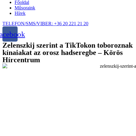
Főoldal
Műsoraink
Hírek
TELEFON/SMS/VIBER: +36 20 221 21 20
acebook
Zelenszkij szerint a TikTokon toboroznak
kínaiakat az orosz hadseregbe – Körös
Hírcentrum