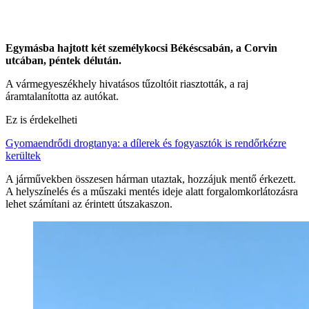
Egymásba hajtott két személykocsi Békéscsabán, a Corvin
utcában, péntek délután.
A vármegyeszékhely hivatásos tűzoltóit riasztották, a raj
áramtalanította az autókat.
Ez is érdekelheti
Gyomaendrődi drogtanya: a dílerek és fogyasztók is rendőrkézre
kerültek
A járművekben összesen hárman utaztak, hozzájuk mentő érkezett.
A helyszínelés és a műszaki mentés ideje alatt forgalomkorlátozásra
lehet számítani az érintett útszakaszon.