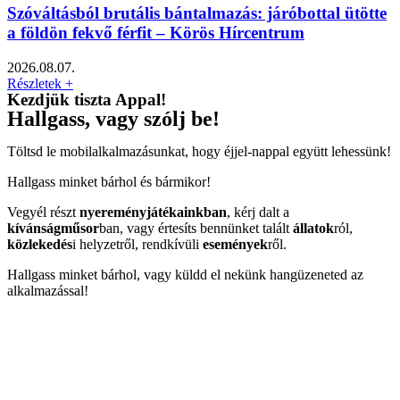
Szóváltásból brutális bántalmazás: járóbottal ütötte
a földön fekvő férfit – Körös Hírcentrum
2026.08.07.
Részletek +
Kezdjük tiszta Appal!
Hallgass, vagy szólj be!
Töltsd le mobilalkalmazásunkat, hogy éjjel-nappal együtt lehessünk!
Hallgass minket bárhol és bármikor!
Vegyél részt
nyereményjátékainkban
, kérj dalt a
kívánságműsor
ban, vagy értesíts bennünket talált
állatok
ról,
közlekedés
i helyzetről, rendkívüli
események
ről.
Hallgass minket bárhol, vagy küldd el nekünk hangüzeneted az
alkalmazással!