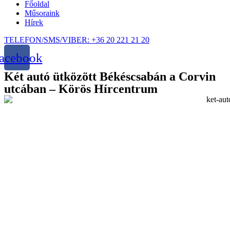
Főoldal
Műsoraink
Hírek
TELEFON/SMS/VIBER: +36 20 221 21 20
acebook
Két autó ütközött Békéscsabán a Corvin
utcában – Körös Hírcentrum