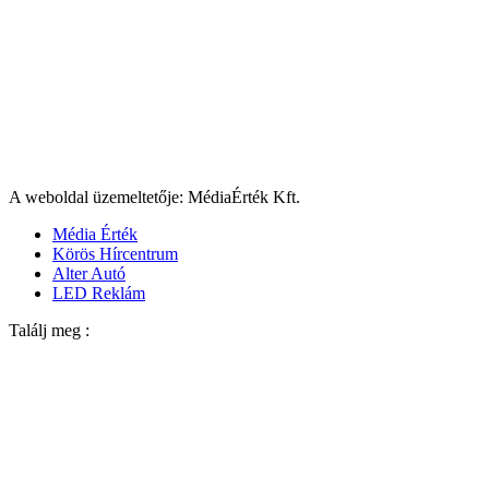
A weboldal üzemeltetője: MédiaÉrték Kft.
Média Érték
Körös Hírcentrum
Alter Autó
LED Reklám
Találj meg :