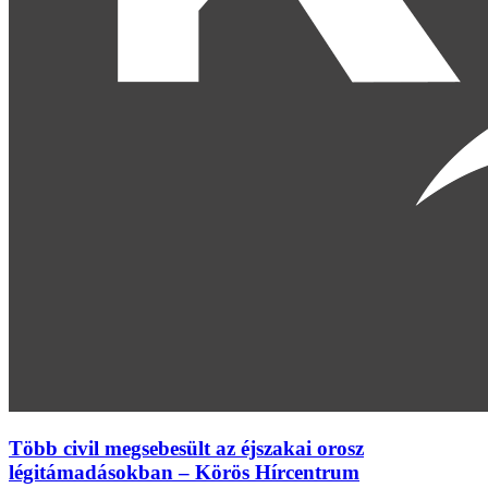
Több civil megsebesült az éjszakai orosz
légitámadásokban – Körös Hírcentrum