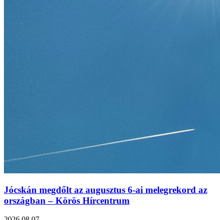
Jócskán megdőlt az augusztus 6-ai melegrekord az
országban – Körös Hírcentrum
2026.08.07.