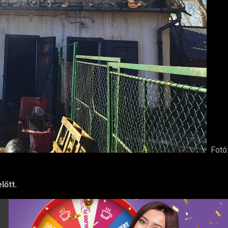
Fotó
lőtt.