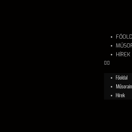
FŐOL
MŰSOR
HÍREK
Főoldal
Műsorai
Hírek