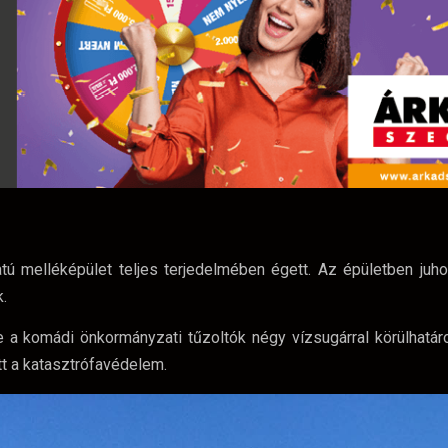
 melléképület teljes terjedelmében égett. Az épületben juhoka
.
e a komádi önkormányzati tűzoltók négy vízsugárral körülhatáro
tt a katasztrófavédelem.