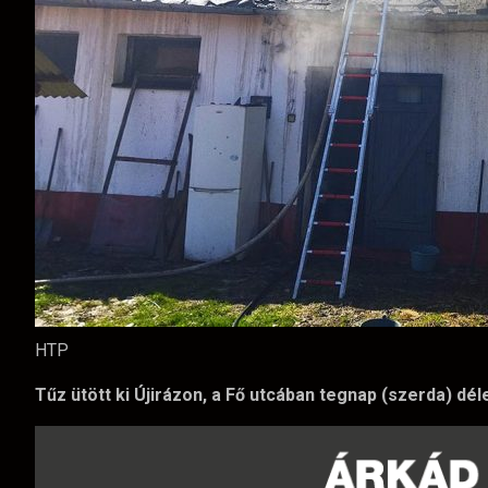
HTP
Tűz ütött ki Újirázon, a Fő utcában tegnap (szerda) déle