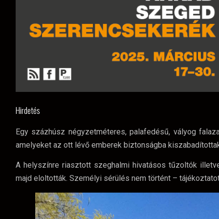
Hirdetés
Egy százhúsz négyzetméteres, palafedésű, vályog falazatú
amelyeket az ott lévő emberek biztonságba kiszabadítottak
A helyszínre riasztott szeghalmi hivatásos tűzoltók illetv
majd eloltották. Személyi sérülés nem történt – tájékoztato