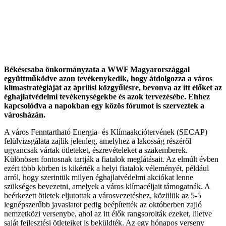
Békéscsaba önkormányzata a WWF Magyarországgal
együttműködve azon tevékenykedik, hogy
átdolgozza
a város
klímastratégiáját
az áprilisi közgyűlésre, bevonva az itt élőket az
éghajlatvédelmi tevékenységekbe és azok tervezésébe. Ehhez
kapcsolódva a napokban egy közös fórumot is szerveztek a
városházán.
A város Fenntartható Energia- és Klímaakciótervének (SECAP)
felülvizsgálata zajlik jelenleg, amelyhez a lakosság részéről
ugyancsak vártak ötleteket, észrevételeket a szakemberek.
Különösen fontosnak tartják a fiatalok meglátásait. Az elmúlt évben
ezért több körben is kikérték a helyi fiatalok véleményét, például
arról, hogy szerintük milyen éghajlatvédelmi akciókat lenne
szükséges bevezetni, amelyek a város klímacéljait támogatnák. A
beérkezett ötletek eljutottak a városvezetéshez, közülük az 5-5
legnépszerűbb javaslatot pedig beépítették az októberben zajló
nemzetközi versenybe, ahol az itt élők rangsorolták ezeket, illetve
saját fejlesztési ötleteiket is beküldték. Az egy hónapos verseny