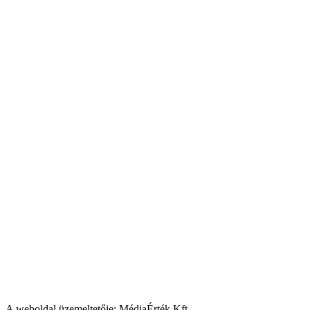
A weboldal üzemeltetője: MédiaÉrték Kft.