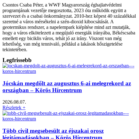
Csontos Csaba Péter, a WWF Magyarország éghajlatvédelmi
programjának vezetője megosztotta, 2023 óta működik együtt a
szervezet és a csabai önkormányzat. 2010-hez képest 40 százalékkal
szeretné a város mérsékelni a szén-dioxid kibocsátását. A
geotermikus rendszer, a napelempark kiépítése mind azt mutatják,
hogy a város elkötelezett a megújuló energiák irányába, Békéscsaba
emellett egy biciklis város, tehát jó az irány. Viszont van még
lehetőség, van még tennivaló, például a lakások hőszigetelése
tekintetében.
Legfrissebb
Jócskán megdőlt az augusztus 6-ai melegrekord az
országban – Körös Hírcentrum
2026.08.07.
Részletek +
Több civil megsebesült az éjszakai orosz
légitámadásokban – Körös Hírcentrum