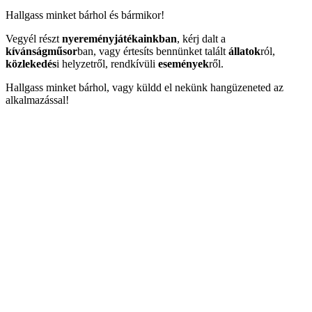
Hallgass minket bárhol és bármikor!
Vegyél részt
nyereményjátékainkban
, kérj dalt a
kívánságműsor
ban, vagy értesíts bennünket talált
állatok
ról,
közlekedés
i helyzetről, rendkívüli
események
ről.
Hallgass minket bárhol, vagy küldd el nekünk hangüzeneted az
alkalmazással!