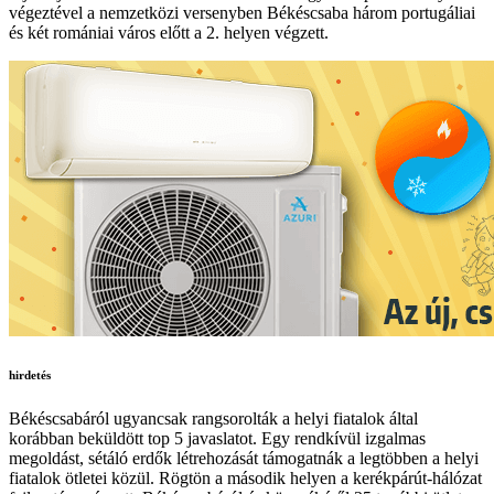
végeztével a nemzetközi versenyben Békéscsaba három portugáliai
és két romániai város előtt a 2. helyen végzett.
hirdetés
Békéscsabáról ugyancsak rangsorolták a helyi fiatalok által
korábban beküldött top 5 javaslatot. Egy rendkívül izgalmas
megoldást, sétáló erdők létrehozását támogatnák a legtöbben a helyi
fiatalok ötletei közül. Rögtön a második helyen a kerékpárút-hálózat