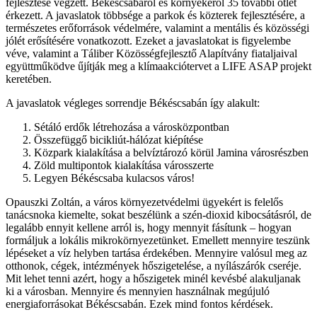
fejlesztése végzett. Békéscsabáról és környékéről 35 további ötlet
érkezett. A javaslatok többsége a parkok és közterek fejlesztésére, a
természetes erőforrások védelmére, valamint a mentális és közösségi
jólét erősítésére vonatkozott. Ezeket a javaslatokat is figyelembe
véve, valamint a Táliber Közösségfejlesztő Alapítvány fiataljaival
együttműködve űjítják meg a klímaakciótervet a LIFE ASAP projekt
keretében.
A javaslatok végleges sorrendje Békéscsabán így alakult:
Sétáló erdők létrehozása a városközpontban
Összefüggő bicikliút-hálózat kiépítése
Közpark kialakítása a belvíztározó körül Jamina városrészben
Zöld multipontok kialakítása városszerte
Legyen Békéscsaba kulacsos város!
Opauszki Zoltán, a város környezetvédelmi ügyekért is felelős
tanácsnoka kiemelte, sokat beszélünk a szén-dioxid kibocsátásról, de
legalább ennyit kellene arról is, hogy mennyit fásítunk – hogyan
formáljuk a lokális mikrokörnyezetünket. Emellett mennyire teszünk
lépéseket a víz helyben tartása érdekében. Mennyire valósul meg az
otthonok, cégek, intézmények hőszigetelése, a nyílászárók cseréje.
Mit lehet tenni azért, hogy a hőszigetek minél kevésbé alakuljanak
ki a városban. Mennyire és mennyien használnak megújuló
energiaforrásokat Békéscsabán. Ezek mind fontos kérdések.