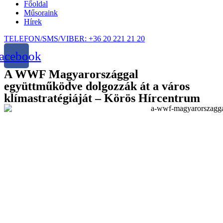
Főoldal
Műsoraink
Hírek
TELEFON/SMS/VIBER: +36 20 221 21 20
acebook
A WWF Magyarországgal
együttműködve dolgozzák át a város
klímastratégiáját – Körös Hírcentrum