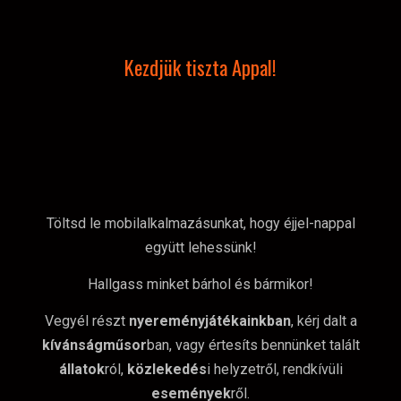
Kezdjük tiszta Appal!
Töltsd le mobilalkalmazásunkat, hogy éjjel-nappal
együtt lehessünk!
Hallgass minket bárhol és bármikor!
Vegyél részt
nyereményjátékainkban
, kérj dalt a
kívánságműsor
ban, vagy értesíts bennünket talált
állatok
ról,
közlekedés
i helyzetről, rendkívüli
események
ről.