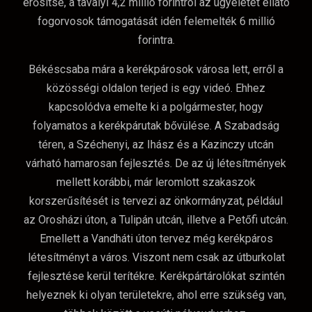
erősítse, a tavalyi 4,2 millió forintról az ügyeletet ellátó
fogorvosok támogatását idén felemelték 6 millió
forintra.
Békéscsaba mára a kerékpárosok városa lett, erről a
közösségi oldalon terjed is egy videó. Ehhez
kapcsolódva emelte ki a polgármester, hogy
folyamatos a kerékpárutak bővülése. A Szabadság
téren, a Széchenyi, az Ihász és a Kazinczy utcán
várható hamarosan fejlesztés. De az új létesítmények
mellett korábbi, már leromlott szakaszok
korszerűsítését is tervezi az önkormányzat, például
az Orosházi úton, a Tulipán utcán, illetve a Petőfi utcán.
Emellett a Vandháti úton tervez még kerékpáros
létesítményt a város. Viszont nem csak az útburkolat
fejlesztése kerül terítékre. Kerékpártárolókat szintén
helyeznek ki olyan területekre, ahol erre szükség van,