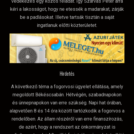
védekezés egy közös feladat. Így Szarvas Péter arra
kéri a lakosságot, hogy ne etessék a madarakat, zárják
be a padlásokat. Illetve tartsák tisztán a saját
ingatlanuk előtti közterületet.
Hirdetés
A következő téma a fogorvosi ügyelet ellátása, amely
megoldott Békéscsabán. Hétvégén, szabadnapokon
és ünnepnapokon van erre szükség. Napi hat órában,
alapvetően 8 és 14 óra között tartózkodik a fogorvos a
rendelőben. Az állam részéről van erre finanszírozás,
de azért, hogy a rendszert az önkormányzat is