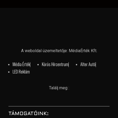
A weboldal üzemeltetője: MédiaÉrték Kft.
Média Érték
Körös Hírcentrum
Alter Autó
LED Reklám
Találj meg :
TÁMOGATÓINK: