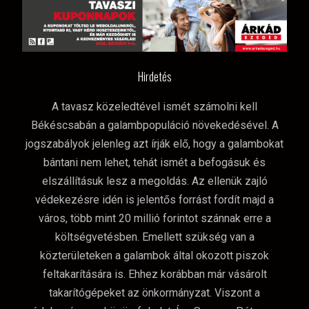
Hirdetés
A tavasz közeledtével ismét számolni kell
Békéscsabán a galambpopuláció növekedésével. A
jogszabályok jelenleg azt írják elő, hogy a galambokat
bántani nem lehet, tehát ismét a befogásuk és
elszállításuk lesz a megoldás. Az ellenük zajló
védekezésre idén is jelentős forrást fordít majd a
város, több mint 20 millió forintot szánnak erre a
költségvetésben. Emellett szükség van a
közterületeken a galambok által okozott piszok
feltakarítására is. Ehhez korábban már vásárolt
takarítógépeket az önkormányzat. Viszont a