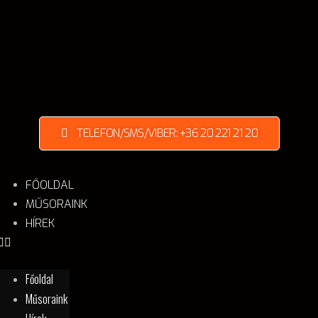
TELEFON/SMS/VIBER: +36 20 221 21 20
FŐOLDAL
MŰSORAINK
HÍREK
Főoldal
Műsoraink