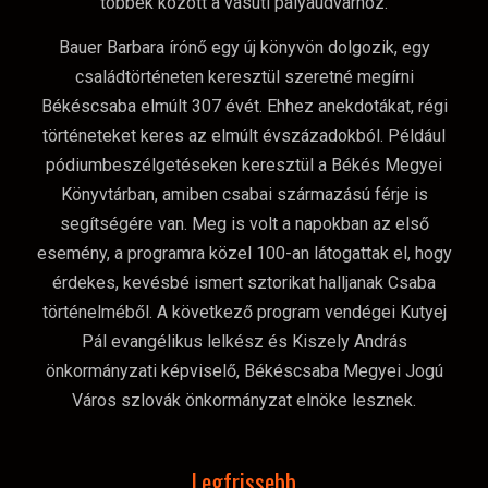
többek között a vasúti pályaudvarhoz.
Bauer Barbara írónő egy új könyvön dolgozik, egy
családtörténeten keresztül szeretné megírni
Békéscsaba elmúlt 307 évét. Ehhez anekdotákat, régi
történeteket keres az elmúlt évszázadokból. Például
pódiumbeszélgetéseken keresztül a Békés Megyei
Könyvtárban, amiben csabai származású férje is
segítségére van. Meg is volt a napokban az első
esemény, a programra közel 100-an látogattak el, hogy
érdekes, kevésbé ismert sztorikat halljanak Csaba
történelméből. A következő program vendégei Kutyej
Pál evangélikus lelkész és Kiszely András
önkormányzati képviselő, Békéscsaba Megyei Jogú
Város szlovák önkormányzat elnöke lesznek.
Legfrissebb