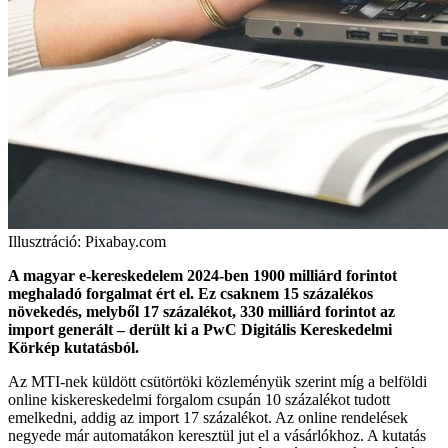
Illusztráció: Pixabay.com
A magyar e-kereskedelem 2024-ben 1900 milliárd forintot
meghaladó forgalmat ért el. Ez csaknem 15 százalékos
növekedés, melyből 17 százalékot, 330 milliárd forintot az
import generált – derült ki a PwC Digitális Kereskedelmi
Körkép kutatásból.
Az MTI-nek küldött csütörtöki közleményük szerint míg a belföldi
online kiskereskedelmi forgalom csupán 10 százalékot tudott
emelkedni, addig az import 17 százalékot. Az online rendelések
negyede már automatákon keresztül jut el a vásárlókhoz. A kutatás