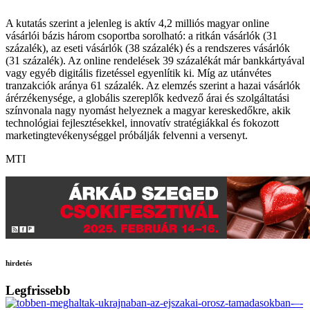
A kutatás szerint a jelenleg is aktív 4,2 milliós magyar online
vásárlói bázis három csoportba sorolható: a ritkán vásárlók (31
százalék), az eseti vásárlók (38 százalék) és a rendszeres vásárlók
(31 százalék). Az online rendelések 39 százalékát már bankkártyával
vagy egyéb digitális fizetéssel egyenlítik ki. Míg az utánvétes
tranzakciók aránya 61 százalék. Az elemzés szerint a hazai vásárlók
árérzékenysége, a globális szereplők kedvező árai és szolgáltatási
színvonala nagy nyomást helyeznek a magyar kereskedőkre, akik
technológiai fejlesztésekkel, innovatív stratégiákkal és fokozott
marketingtevékenységgel próbálják felvenni a versenyt.
MTI
hirdetés
Legfrissebb