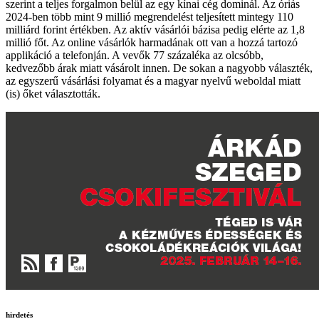
szerint a teljes forgalmon belül az egy kínai cég dominál. Az óriás
2024-ben több mint 9 millió megrendelést teljesített mintegy 110
milliárd forint értékben. Az aktív vásárlói bázisa pedig elérte az 1,8
millió főt. Az online vásárlók harmadának ott van a hozzá tartozó
applikáció a telefonján. A vevők 77 százaléka az olcsóbb,
kedvezőbb árak miatt vásárolt innen. De sokan a nagyobb választék,
az egyszerű vásárlási folyamat és a magyar nyelvű weboldal miatt
(is) őket választották.
hirdetés