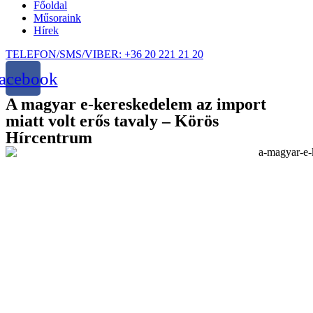
Főoldal
Műsoraink
Hírek
TELEFON/SMS/VIBER: +36 20 221 21 20
acebook
A magyar e-kereskedelem az import
miatt volt erős tavaly – Körös
Hírcentrum