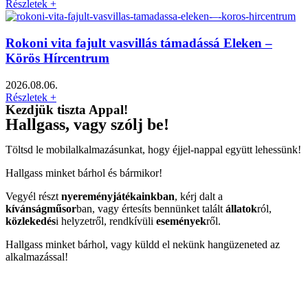
Részletek +
Rokoni vita fajult vasvillás támadássá Eleken –
Körös Hírcentrum
2026.08.06.
Részletek +
Kezdjük tiszta Appal!
Hallgass, vagy szólj be!
Töltsd le mobilalkalmazásunkat, hogy éjjel-nappal együtt lehessünk!
Hallgass minket bárhol és bármikor!
Vegyél részt
nyereményjátékainkban
, kérj dalt a
kívánságműsor
ban, vagy értesíts bennünket talált
állatok
ról,
közlekedés
i helyzetről, rendkívüli
események
ről.
Hallgass minket bárhol, vagy küldd el nekünk hangüzeneted az
alkalmazással!