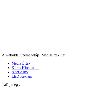
A weboldal üzemeltetője: MédiaÉrték Kft.
Média Érték
Körös Hírcentrum
Alter Autó
LED Reklám
Találj meg :