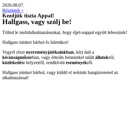
2026.08.07.
Részletek +
Kezdjük tiszta Appal!
Hallgass, vagy szólj be!
Töltsd le mobilalkalmazásunkat, hogy éjjel-nappal együtt lehessünk!
Hallgass minket bárhol és bármikor!
Vegyél részt
nyereményjátékainkban
, kérj dalt a
kívánságműsor
ban, vagy értesíts bennünket talált
állatok
ról,
közlekedés
i helyzetről, rendkívüli
események
ről.
Hallgass minket bárhol, vagy küldd el nekünk hangüzeneted az
alkalmazással!