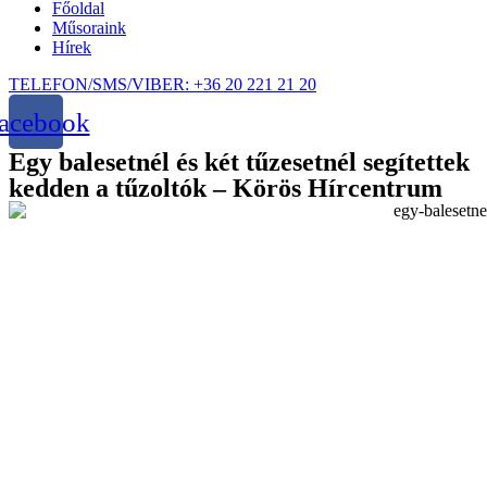
Főoldal
Műsoraink
Hírek
TELEFON/SMS/VIBER: +36 20 221 21 20
acebook
Egy balesetnél és két tűzesetnél segítettek
kedden a tűzoltók – Körös Hírcentrum