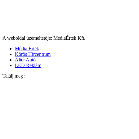
A weboldal üzemeltetője: MédiaÉrték Kft.
Média Érték
Körös Hírcentrum
Alter Autó
LED Reklám
Találj meg :