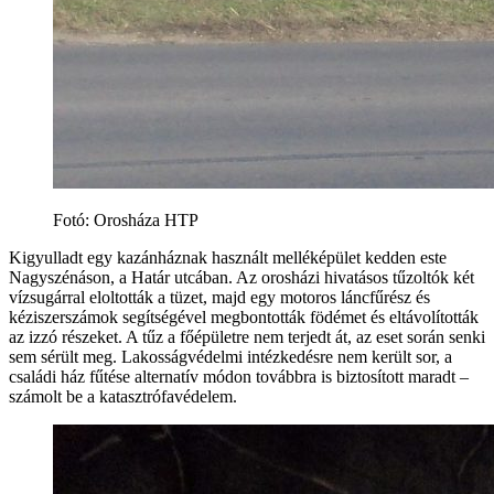
Fotó: Orosháza HTP
Kigyulladt egy kazánháznak használt melléképület kedden este
Nagyszénáson, a Határ utcában. Az orosházi hivatásos tűzoltók két
vízsugárral eloltották a tüzet, majd egy motoros láncfűrész és
kéziszerszámok segítségével megbontották födémet és eltávolították
az izzó részeket. A tűz a főépületre nem terjedt át, az eset során senki
sem sérült meg. Lakosságvédelmi intézkedésre nem került sor, a
családi ház fűtése alternatív módon továbbra is biztosított maradt –
számolt be a katasztrófavédelem.