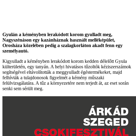
Gyulán a kéményben lerakódott korom gyulladt meg,
Nagyszénáson egy kazánháznak használt melléképület,
Orosháza közelében pedig a szalagkorláton akadt fenn egy
személyautó.
Kigyulladt a kéményben lerakódott korom kedden délelőtt Gyula
külterületén, egy tanyán. A helyi hivatásos tűzoltók kéziszerszámok
segítségével eltávolították a meggyulladt égéstermékeket, majd
felhívták a tulajdonosok figyelmét a kémény műszaki
felülvizsgálatára. A tűz a környezetére nem terjedt át, az eset során
senki sem sérült meg.