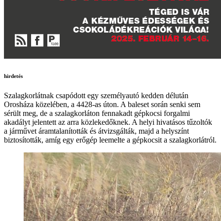
hirdetés
Szalagkorlátnak csapódott egy személyautó kedden délután
Orosháza közelében, a 4428-as úton. A baleset során senki sem
sérült meg, de a szalagkorláton fennakadt gépkocsi forgalmi
akadályt jelentett az arra közlekedőknek. A helyi hivatásos tűzoltók
a járművet áramtalanították és átvizsgálták, majd a helyszínt
biztosították, amíg egy erőgép leemelte a gépkocsit a szalagkorlátról.