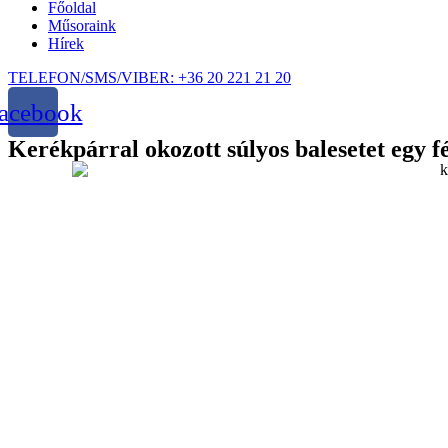
Főoldal
Műsoraink
Hírek
TELEFON/SMS/VIBER: +36 20 221 21 20
acebook
Kerékpárral okozott súlyos balesetet egy 