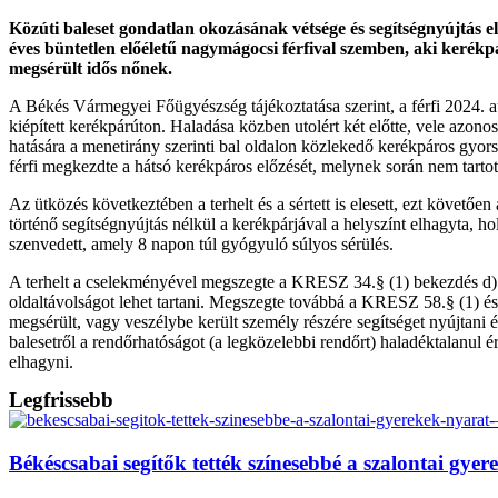
Közúti baleset gondatlan okozásának vétsége és segítségnyújtás e
éves büntetlen előéletű nagymágocsi férfival szemben, aki kerékpár
megsérült idős nőnek.
A Békés Vármegyei Főügyészség tájékoztatása szerint, a férfi 2024. au
kiépített kerékpárúton. Haladása közben utolért két előtte, vele azon
hatására a menetirány szerinti bal oldalon közlekedő kerékpáros gyors
férfi megkezdte a hátsó kerékpáros előzését, melynek során nem tartott
Az ütközés következtében a terhelt és a sértett is elesett, ezt követően
történő segítségnyújtás nélkül a kerékpárjával a helyszínt elhagyta, hol
szenvedett, amely 8 napon túl gyógyuló súlyos sérülés.
A terhelt a cselekményével megszegte a KRESZ 34.§ (1) bekezdés d) p
oldaltávolságot lehet tartani. Megszegte továbbá a KRESZ 58.§ (1) és (
megsérült, vagy veszélybe került személy részére segítséget nyújtani é
balesetről a rendőrhatóságot (a legközelebbi rendőrt) haladéktalanul 
elhagyni.
Legfrissebb
Békéscsabai segítők tették színesebbé a szalontai gy