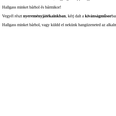
Hallgass minket bárhol és bármikor!
Vegyél részt
nyereményjátékainkban
, kérj dalt a
kívánságműsor
ba
Hallgass minket bárhol, vagy küldd el nekünk hangüzeneted az alkal