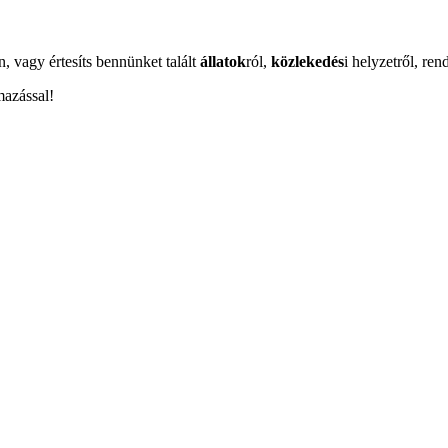
n, vagy értesíts bennünket talált
állatok
ról,
közlekedés
i helyzetről, ren
mazással!