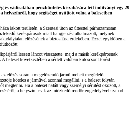
ég és vádiratában pénzbüntetés kiszabására tett indítványt egy 29
a helyszínről, hogy segítséget nyújtott volna a balesetben
áza lakott területén, a Szentesi úton az úttesttel párhuzamosan
 közlekedő kerékpárosok miatt hangjelzést alkalmazott, melynek
i akadálytalan előzésének a biztosítása érdekében. Ezzel egyidőben a
kiütközött.
erékpárjáról leesett láncot visszatette, majd a másik kerékpárosnak
a. A baleset következtében a sértett valóban kulcscsont-törést
a az előzés során a megelőzendő jármű mellett megfelelő
zetője köteles a járművel azonnal megállni, s a baleset folytán
őt megtenni. Ha a baleset halált vagy személyi sérülést okozott, a
rzéséről; a helyszínt csak az intézkedő rendőr engedélyével szabad