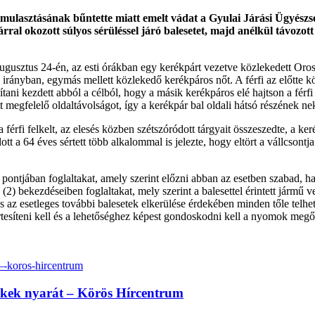
lmulasztásának bűntette miatt emelt vádat a Gyulai Járási Ügyészs
ral okozott súlyos sérüléssel járó balesetet, majd anélkül távozott 
gusztus 24-én, az esti órákban egy kerékpárt vezetve közlekedett Orosh
os irányban, egymás mellett közlekedő kerékpáros nőt. A férfi az előtte
ítani kezdett abból a célból, hogy a másik kerékpáros elé hajtson a férf
 megfelelő oldaltávolságot, így a kerékpár bal oldali hátsó részének ne
 a férfi felkelt, az elesés közben szétszóródott tárgyait összeszedte, a k
ott a 64 éves sértett több alkalommal is jelezte, hogy eltört a vállcsontj
ontjában foglaltakat, amely szerint előzni abban az esetben szabad, h
2) bekezdéseiben foglaltakat, mely szerint a balesettel érintett jármű ve
s az esetleges további balesetek elkerülése érdekében minden tőle telhet
értesíteni kell és a lehetőséghez képest gondoskodni kell a nyomok megő
erekek nyarát – Körös Hírcentrum