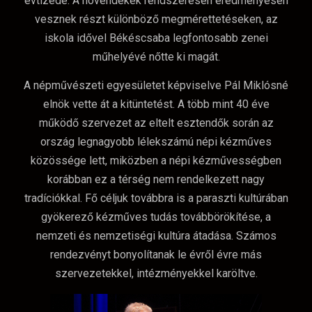
évtizede. A növendékek rendszeresen eredményesen
vesznek részt különböző megmérettetéseken, az
iskola idővel Békéscsaba legfontosabb zenei
műhelyévé nőtte ki magát.
A népművészeti egyesületet képviselve Pál Miklósné
elnök vette át a kitüntetést. A több mint 40 éve
működő szervezet az eltelt esztendők során az
ország legnagyobb lélekszámú népi kézműves
közössége lett, miközben a népi kézművességben
korábban ez a térség nem rendelkezett nagy
tradíciókkal. Fő céljuk továbbra is a paraszti kultúrában
gyökerező kézműves tudás továbbörökítése, a
nemzeti és nemzetiségi kultúra átadása. Számos
rendezvényt bonyolítanak le évről évre más
szervezetekkel, intézményekkel karöltve.