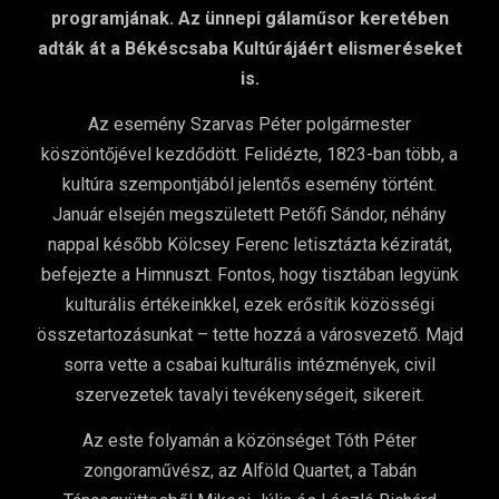
programjának. Az ünnepi gálaműsor keretében
adták át a Békéscsaba Kultúrájáért elismeréseket
is.
Az esemény Szarvas Péter polgármester
köszöntőjével kezdődött. Felidézte, 1823-ban több, a
kultúra szempontjából jelentős esemény történt.
Január elsején megszületett Petőfi Sándor, néhány
nappal később Kölcsey Ferenc letisztázta kéziratát,
befejezte a Himnuszt. Fontos, hogy tisztában legyünk
kulturális értékeinkkel, ezek erősítik közösségi
összetartozásunkat – tette hozzá a városvezető. Majd
sorra vette a csabai kulturális intézmények, civil
szervezetek tavalyi tevékenységeit, sikereit.
Az este folyamán a közönséget Tóth Péter
zongoraművész, az Alföld Quartet, a Tabán