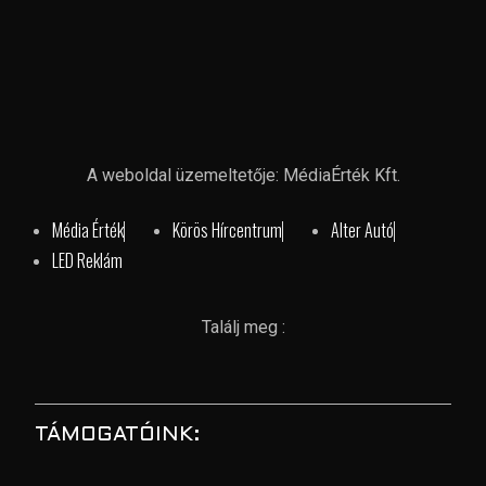
A weboldal üzemeltetője: MédiaÉrték Kft.
Média Érték
Körös Hírcentrum
Alter Autó
LED Reklám
Találj meg :
TÁMOGATÓINK: