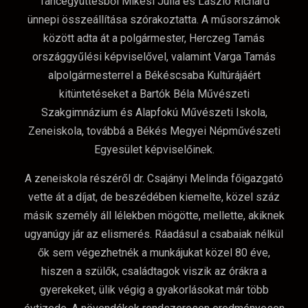
Táncegyüttesből Mikesi Júlia és László Richárd
ünnepi összeállítása szórakoztatta. A műsorszámok
között adta át a polgármester, Herczeg Tamás
országgyűlési képviselővel, valamint Varga Tamás
alpolgármesterrel a Békéscsaba Kultúrájáért
kitüntetéseket a Bartók Béla Művészeti
Szakgimnázium és Alapfokú Művészeti Iskola,
Zeneiskola, továbbá a Békés Megyei Népművészeti
Egyesület képviselőinek.
A zeneiskola részéről dr. Csajányi Melinda főigazgató
vette át a díjat, de beszédében kiemelte, közel száz
másik személy áll lélekben mögötte, mellette, akiknek
ugyanúgy jár az elismerés. Ráadásul a csabaiak nélkül
ők sem végezhetnék a munkájukat közel 80 éve,
hiszen a szülők, családtagok viszik az órákra a
gyerekeket, ülik végig a gyakorlásokat már több