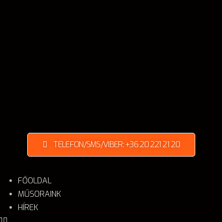
TELEFON/SMS/VIBER: +36 20 221 21 20
FŐOLDAL
MŰSORAINK
HÍREK