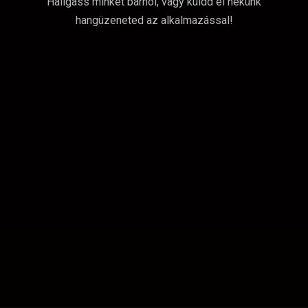
Hallgass minket bárhol, vagy küldd el nekünk
hangüzeneted az alkalmazással!