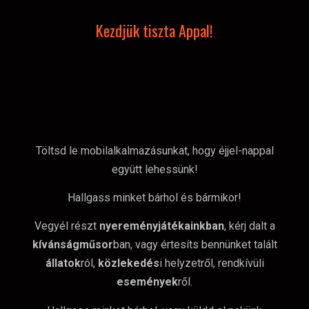
Kezdjük tiszta Appal!
Töltsd le mobilalkalmazásunkat, hogy éjjel-nappal
együtt lehessünk!
Hallgass minket bárhol és bármikor!
Vegyél részt
nyereményjátékainkban
, kérj dalt a
kívánságműsor
ban, vagy értesíts bennünket talált
állatok
ról,
közlekedés
i helyzetről, rendkívüli
események
ről.