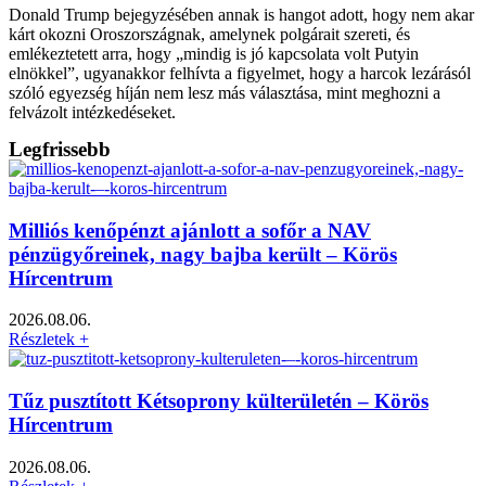
Donald Trump bejegyzésében annak is hangot adott, hogy nem akar
kárt okozni Oroszországnak, amelynek polgárait szereti, és
emlékeztetett arra, hogy „mindig is jó kapcsolata volt Putyin
elnökkel”, ugyanakkor felhívta a figyelmet, hogy a harcok lezárásól
szóló egyezség híján nem lesz más választása, mint meghozni a
felvázolt intézkedéseket.
Legfrissebb
Milliós kenőpénzt ajánlott a sofőr a NAV
pénzügyőreinek, nagy bajba került – Körös
Hírcentrum
2026.08.06.
Részletek +
Tűz pusztított Kétsoprony külterületén – Körös
Hírcentrum
2026.08.06.