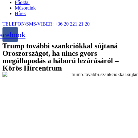
Főoldal
Műsoraink
Hírek
TELEFON/SMS/VIBER: +36 20 221 21 20
acebook
Trump további szankciókkal sújtaná
Oroszországot, ha nincs gyors
megállapodás a háború lezárásáról –
Körös Hírcentrum