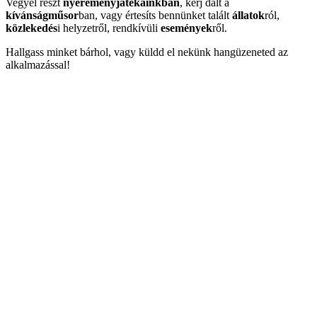
Vegyél részt
nyereményjátékainkban
, kérj dalt a
kívánságműsor
ban, vagy értesíts bennünket talált
állatok
ról,
közlekedés
i helyzetről, rendkívüli
események
ről.
Hallgass minket bárhol, vagy küldd el nekünk hangüzeneted az
alkalmazással!