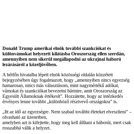
Donald Trump amerikai elnök további szankciókat és
különvámokat helyezett kilátásba Oroszország ellen szerdán,
amennyiben nem sikerül megállapodni az ukrajnai háború
lezárásáról a közeljövőben.
A hétfőn hivatalba lépett elnök közösségi oldalán közzétett
bejegyzésében úgy fogalmazott, hogy „amennyiben nincs egyezség
hamarosan, nincs más választásom, mint nagymértékű adókat,
vámokat és szankciókat bevezetni bármire, amit Oroszország az
Egyesült Államoknak értékesít”. Hozzátette, hogy az intézkedés
érvényes lenne további „különböző résztvevő országokra” is.
„Itt az idő az egyezségre. Nem szabad további életeket elveszíteni” –
olvasható az üzenetben,
amelyben azt is kifejtette, hogy meg kell állítani a háborút, mert csak
rosszabbá válik a helyzet.