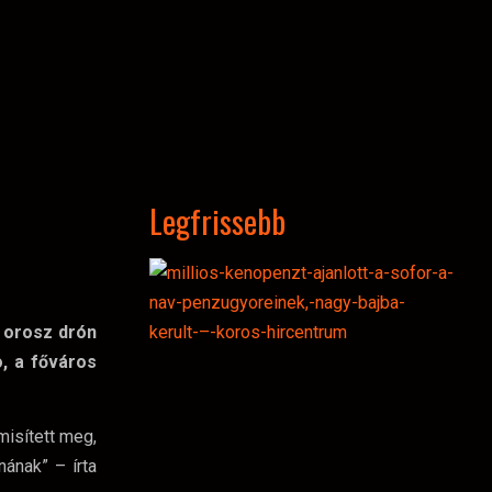
Legfrissebb
 orosz drón
, a főváros
misített meg,
nának” – írta