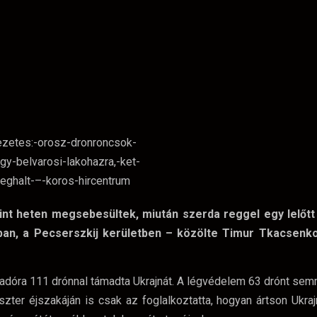
int heten megsebesültek, miután szerda reggel egy lelőtt
ban, a Pecserszkij kerületben – közölte Timur Tkacsenko
radóra 111 drónnal támadta Ukrajnát. A légvédelem 63 drónt sem
zter éjszakáján is csak az foglalkoztatta, hogyan ártson Ukraj