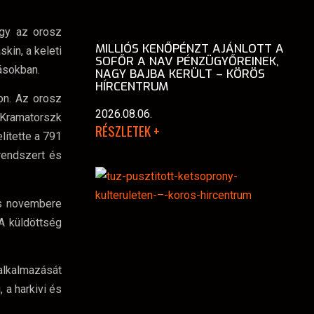
ogy az orosz
MILLIÓS KENŐPÉNZT AJÁNLOTT A
kin, a keleti
SOFŐR A NAV PÉNZÜGYŐREINEK,
ásokban.
NAGY BAJBA KERÜLT – KÖRÖS
HÍRCENTRUM
on. Az orosz
2026.08.06.
Kramatorszk
RÉSZLETEK +
ítette a 791
rendszert és
és novembere
A küldöttség
alkalmazását
 a harkivi és