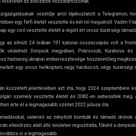
e részvétét az áldozatok hozzátartozóinak.
zigazgatásának vezetője arról tájékoztatott a Telegramon, h
en egy férfi életét vesztette és két nő megsérült. Vadim Filas
 egy civil vesztette életét a régiót ért orosz tüzérségi támad
hogy az elmúlt 24 órában 191 katonai összecsapás volt a front
erők védelmét Donyeck megyében, Pokrovszk, Kurahove és 
orosz hadsereg ukrajnai embervesztesége hozzávetőleg megközel
llett egy orosz helikoptert, négy harckocsit, négy tüzérségi 
dán közzétett jelentésében azt írta, hogy 2024 szeptembere 
lgári személy vesztette életét és 3082-en sebesültek meg. 
ben érte el a legmagasabb szintet 2022 júliusa óta.
adásokat, valamint az irányított bombák és támadó drónok 
n ellenőrzés alatt álló területen regisztrálta, főként a donyecki,
 továbbra is a legmagasabb.