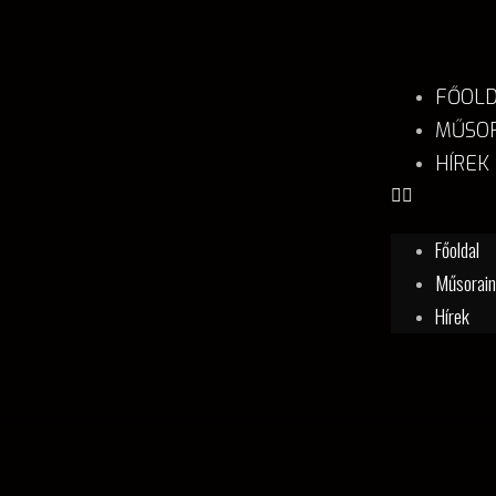
FŐOL
MŰSOR
HÍREK
Főoldal
Műsorai
Hírek