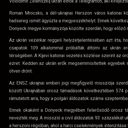
Volodimir Zelenszkij ukrán elnök a Telegramon, aki kifejezt
Roman Mrocsko, a dél-ukrajnai Herszon város katonai kö
hadsereg ismét ágyúzta a megyeszékhelyt. Ennek következtéb
Donyeck megye kormányzója közölte szerdán, hogy előző nap
Az ukrán vezérkar reggeli helyzetjelentésében azt írta, 
csapatok 109 alkalommal próbálták áttörni az ukrán 
térségében. A Kijevi katonai vezetés közlése szerint az 
ezret. Kedden az ukrán erők megsemmisítettek egyebek me
ötven drónt.
Az ENSZ ukrajnai emberi jogi megfigyelő missziója szer
között Ukrajnában orosz támadások következtében 574 po
rámutatott arra, hogy a polgári áldozatok száma szeptember
Ennek okaként a Donyeck megyében felerősödő orosz tám
nevezték meg. A misszió a civil áldozatok 93 százalékát ukrá
a herszoni régióban, ahol a harci cselekmények intenzitása