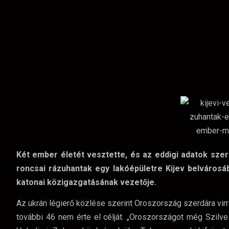
Két ember életét vesztette, és az eddigi adatok szer
roncsai rázuhantak egy lakóépületre Kijev belvárosá
katonai közigazgatásának vezetője.
Az ukrán légierő közlése szerint Oroszország szerdára vir
további 46 nem érte el célját. „Oroszországot még Szilves