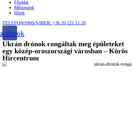
Főoldal
Műsoraink
Hírek
TELEFON/SMS/VIBER: +36 20 221 21 20
acebook
Ukrán drónok rongáltak meg épületeket
egy közép-oroszországi városban – Körös
Hírcentrum