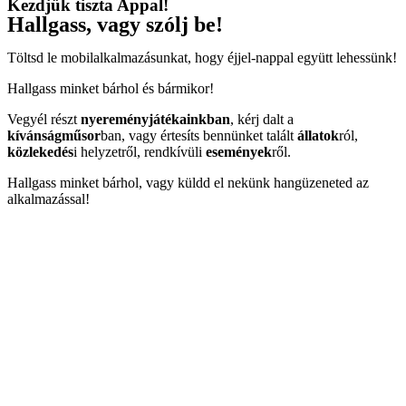
Kezdjük tiszta Appal!
Hallgass, vagy szólj be!
Töltsd le mobilalkalmazásunkat, hogy éjjel-nappal együtt lehessünk!
Hallgass minket bárhol és bármikor!
Vegyél részt
nyereményjátékainkban
, kérj dalt a
kívánságműsor
ban, vagy értesíts bennünket talált
állatok
ról,
közlekedés
i helyzetről, rendkívüli
események
ről.
Hallgass minket bárhol, vagy küldd el nekünk hangüzeneted az
alkalmazással!