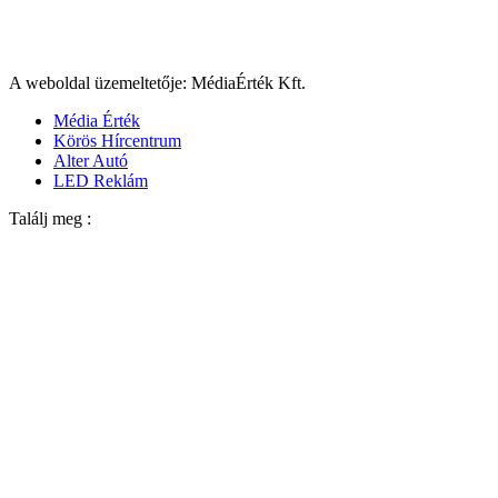
A weboldal üzemeltetője: MédiaÉrték Kft.
Média Érték
Körös Hírcentrum
Alter Autó
LED Reklám
Találj meg :