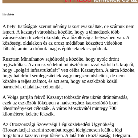
hirdetés
A helyi hatóságok szerint néhány lakost evakuáltak, de számuk nem
ismert. A kazanyi városháza közölte, hogy a támadások több
városrészben tüzeket okoztak, és a tűzoltóság a helyszínen van. A
közösségi oldalakon és az orosz médiában közzétett videókon
látható, amint a drónok magas épületeknek csapódnak.
Rusztam Minnihanov sajtóirodája közölte, hogy nyolc drónt
regisztráltak. Az orosz védelmi minisztérium azzal vádolta Ukrajnát,
hogy „polgári infrastruktúrát” vett célba Kazanyban. A tárca közölte,
hogy hat drónt semlegesítettek vagy megsemmisítettek, de nem
közölte a teljes számot, és azt sem, hogy az eszközök közül
bármelyik eltalálta-e célpontját.
A Volga partján fekvő Kazanyt többször érte ukrán dróntámadás,
ezek az eszközök főképpen a hadsereghez kapcsolódó ipari
létesítményeket célozták. A város Moszkvától mintegy 700
kilométerre keletre fekszik.
Az Oroszországi Szövetségi Légiközlekedési Ügynökség
(Roszaviacija) szerint szombat reggel ideiglenesen leállt a légi
forgalom a kazanyi repülőtéren. A tatárföldi köztársaság Telegram-