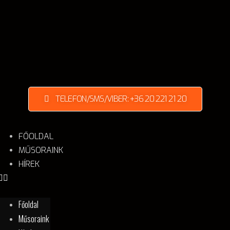
TELEFON/SMS/VIBER: +36 20 221 21 20
FŐOLDAL
MŰSORAINK
HÍREK
Főoldal
Műsoraink