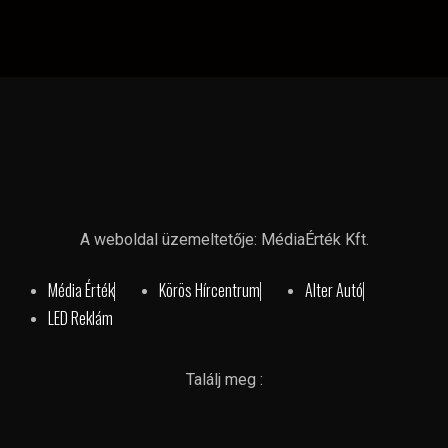
A weboldal üzemeltetője: MédiaÉrték Kft.
Média Érték
Körös Hírcentrum
Alter Autó
LED Reklám
Találj meg :