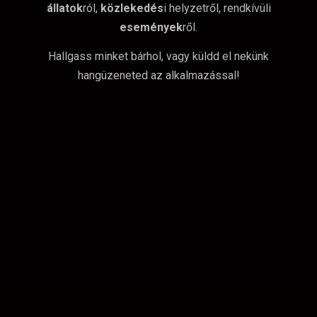
állatok
ról,
közlekedés
i helyzetről, rendkívüli
események
ről.
Hallgass minket bárhol, vagy küldd el nekünk
hangüzeneted az alkalmazással!