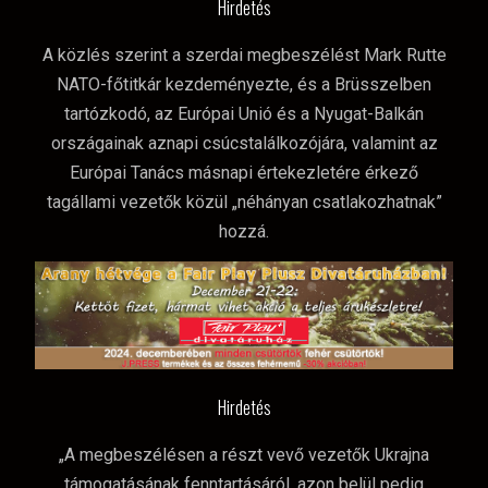
Hirdetés
A közlés szerint a szerdai megbeszélést Mark Rutte
NATO-főtitkár kezdeményezte, és a Brüsszelben
tartózkodó, az Európai Unió és a Nyugat-Balkán
országainak aznapi csúcstalálkozójára, valamint az
Európai Tanács másnapi értekezletére érkező
tagállami vezetők közül „néhányan csatlakozhatnak”
hozzá.
Hirdetés
„A megbeszélésen a részt vevő vezetők Ukrajna
támogatásának fenntartásáról, azon belül pedig