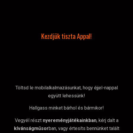
Kezdjük tiszta Appal!
Töltsd le mobilalkalmazásunkat, hogy éjjel-nappal
együtt lehessünk!
Hallgass minket bárhol és bármikor!
Vegyél részt
nyereményjátékainkban
, kérj dalt a
kívánságműsor
ban, vagy értesíts bennünket talált