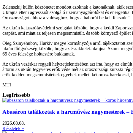
Zelenszkij külön köszönetet mondott azoknak a katonáknak, akik szerdár
Ukrajna elleni agressziót szolgáló üzemanyagtárolókat és energetikai lé
Oroszországot ahhoz a valósághoz, hogy a háborút be kell fejeznie”.
Az ukrán kataszrófavédelmi szolgálat közölte, hogy a keddi Zaporizzs
csapást, ami miatt az teljesen megsemmisült, és több környező épület 
Oleg Szinyehubov, Harkiv megye kormányzója arról tájékoztatott szerd
ukrán főügyészség közölte, hogy az északkelet-ukrajnai Szumi megyéb
65 éves felesége holttestére bukkantak.
Az ukrán vezérkar reggeli helyzetjelentésében azt írta, hogy az elmúl
áttörni az ukrán fegyveres erők védelmét az oroszországi kurszki régi
erők kedden megsemmisítettek egyebek mellett két orosz harckocsit, h
MTI
Legfrissebb
Abasáron találkoztak a harcművész nagymesterek –
2026.08.08.
Részletek +