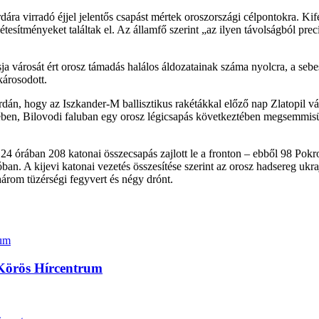
a virradó éjjel jelentős csapást mértek oroszországi célpontokra. Kifej
tesítményeket találtak el. Az államfő szerint „az ilyen távolságból prec
ja városát ért orosz támadás halálos áldozatainak száma nyolcra, a seb
károsodott.
án, hogy az Iszkander-M ballisztikus rakétákkal előző nap Zlatopil vá
en, Bilovodi faluban egy orosz légicsapás következtében megsemmisült 
t 24 órában 208 katonai összecsapás zajlott le a fronton – ebből 98 Po
óban. A kijevi katonai vezetés összesítése szerint az orosz hadsereg u
árom tüzérségi fegyvert és négy drónt.
 Körös Hírcentrum