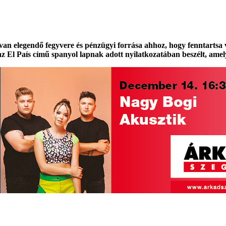
 elegendő fegyvere és pénzügyi forrása ahhoz, hogy fenntartsa véd
z El País című spanyol lapnak adott nyilatkozatában beszélt, amely