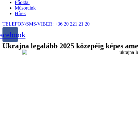
Főoldal
Műsoraink
Hírek
TELEFON/SMS/VIBER: +36 20 221 21 20
acebook
Ukrajna legalább 2025 közepéig képes amer