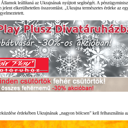
Államok leállítaná az Ukrajnának nyújtott segítségét. A pénzügyminiszter 
jelent elkerülhetetlen összeomlást. „Ukrajna természetes érdeke az egy
gyelmeztetett.
 leküzdése érdekében Ukrajnának „nagyon bölcsen” kell felhasználnia az 