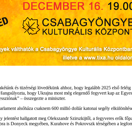
tánk és tüzérségi lövedékünk ahhoz, hogy legalább 2025 első feléig el
ki. Hangsúlyozta, hogy Ukrajna most még elegendő fegyvert kap az Egyes
essziónak” – összegezte a miniszter.
rlament alsóháza csaknem 600 millió dollár katonai segély elkülönítés
gy jelentést hallgatott meg Olekszandr Szirszkijtől, a fegyveres erők f
bra is Donyeck megyében, Kurahove és Pokrovszk térségében a legforrób