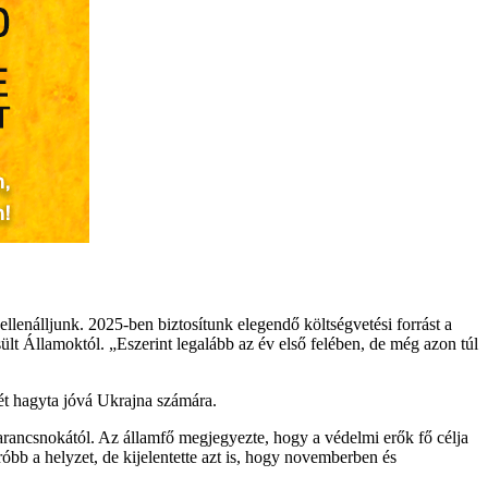
lenálljunk. 2025-ben biztosítunk elegendő költségvetési forrást a
ült Államoktól. „Eszerint legalább az év első felében, de még azon túl
ét hagyta jóvá Ukrajna számára.
őparancsnokától. Az államfő megjegyezte, hogy a védelmi erők fő célja
b a helyzet, de kijelentette azt is, hogy novemberben és