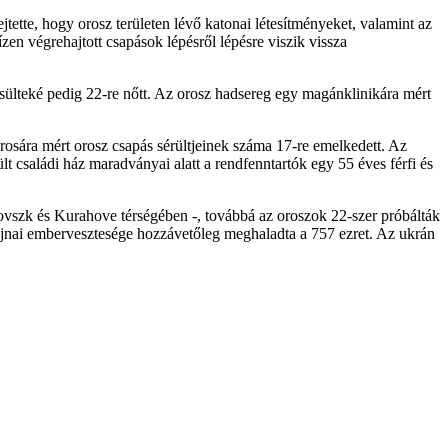
tette, hogy orosz területen lévő katonai létesítményeket, valamint az
ízen végrehajtott csapások lépésről lépésre viszik vissza
esülteké pedig 22-re nőtt. Az orosz hadsereg egy magánklinikára mért
rosára mért orosz csapás sérültjeinek száma 17-re emelkedett. Az
családi ház maradványai alatt a rendfenntartók egy 55 éves férfi és
krovszk és Kurahove térségében -, továbbá az oroszok 22-szer próbálták
krajnai embervesztesége hozzávetőleg meghaladta a 757 ezret. Az ukrán