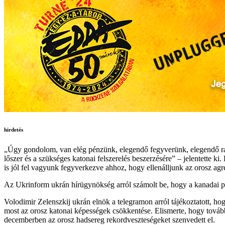
hirdetés
„Úgy gondolom, van elég pénzünk, elegendő fegyverünk, elegendő raké
lőszer és a szükséges katonai felszerelés beszerzésére” – jelentette 
is jól fel vagyunk fegyverkezve ahhoz, hogy ellenálljunk az orosz agr
Az Ukrinform ukrán hírügynökség arról számolt be, hogy a kanadai pa
Volodimir Zelenszkij ukrán elnök a telegramon arról tájékoztatott, ho
most az orosz katonai képességek csökkentése. Elismerte, hogy továb
decemberben az orosz hadsereg rekordveszteségeket szenvedett el.