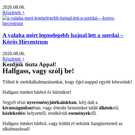
2026.08.06.
Részletek +
A valaha mért legmelegebb hajnal lett a szerdai –
Körös Hírcentrum
2026.08.06.
Részletek +
Kezdjük tiszta Appal!
Hallgass, vagy szólj be!
Töltsd le mobilalkalmazásunkat, hogy éjjel-nappal együtt lehessünk!
Hallgass minket bárhol és bármikor!
Vegyél részt
nyereményjátékainkban
, kérj dalt a
kívánságműsor
ban, vagy értesíts bennünket talált
állatok
ról,
közlekedés
i helyzetről, rendkívüli
események
ről.
Hallgass minket bárhol, vagy küldd el nekünk hangüzeneted az
alkalmazással!