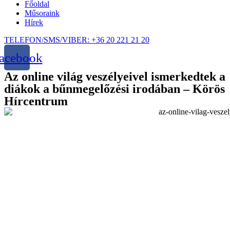
Főoldal
Műsoraink
Hírek
TELEFON/SMS/VIBER: +36 20 221 21 20
acebook
Az online világ veszélyeivel ismerkedtek a
diákok a bűnmegelőzési irodában – Körös
Hírcentrum