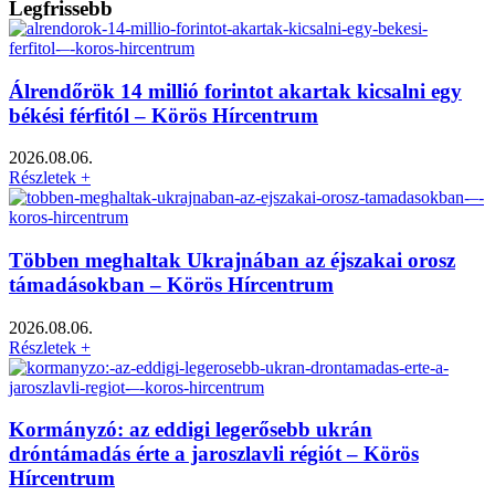
Legfrissebb
Álrendőrök 14 millió forintot akartak kicsalni egy
békési férfitól – Körös Hírcentrum
2026.08.06.
Részletek +
Többen meghaltak Ukrajnában az éjszakai orosz
támadásokban – Körös Hírcentrum
2026.08.06.
Részletek +
Kormányzó: az eddigi legerősebb ukrán
dróntámadás érte a jaroszlavli régiót – Körös
Hírcentrum