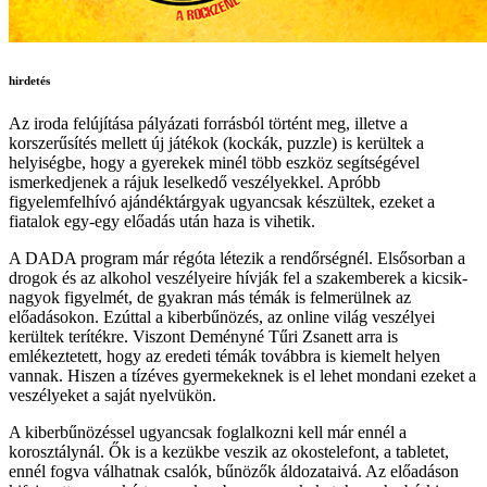
hirdetés
Az iroda felújítása pályázati forrásból történt meg, illetve a
korszerűsítés mellett új játékok (kockák, puzzle) is kerültek a
helyiségbe, hogy a gyerekek minél több eszköz segítségével
ismerkedjenek a rájuk leselkedő veszélyekkel. Apróbb
figyelemfelhívó ajándéktárgyak ugyancsak készültek, ezeket a
fiatalok egy-egy előadás után haza is vihetik.
A DADA program már régóta létezik a rendőrségnél. Elsősorban a
drogok és az alkohol veszélyeire hívják fel a szakemberek a kicsik-
nagyok figyelmét, de gyakran más témák is felmerülnek az
előadásokon. Ezúttal a kiberbűnözés, az online világ veszélyei
kerültek terítékre. Viszont Deményné Tűri Zsanett arra is
emlékeztetett, hogy az eredeti témák továbbra is kiemelt helyen
vannak. Hiszen a tízéves gyermekeknek is el lehet mondani ezeket a
veszélyeket a saját nyelvükön.
A kiberbűnözéssel ugyancsak foglalkozni kell már ennél a
korosztálynál. Ők is a kezükbe veszik az okostelefont, a tabletet,
ennél fogva válhatnak csalók, bűnözők áldozataivá. Az előadáson