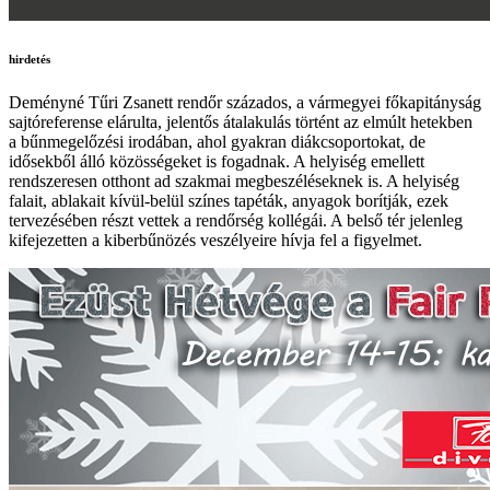
hirdetés
Deményné Tűri Zsanett rendőr százados, a vármegyei főkapitányság
sajtóreferense elárulta, jelentős átalakulás történt az elmúlt hetekben
a bűnmegelőzési irodában, ahol gyakran diákcsoportokat, de
idősekből álló közösségeket is fogadnak. A helyiség emellett
rendszeresen otthont ad szakmai megbeszéléseknek is. A helyiség
falait, ablakait kívül-belül színes tapéták, anyagok borítják, ezek
tervezésében részt vettek a rendőrség kollégái. A belső tér jelenleg
kifejezetten a kiberbűnözés veszélyeire hívja fel a figyelmet.