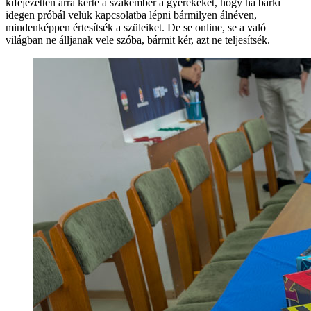
kifejezetten arra kérte a szakember a gyerekeket, hogy ha bárki
idegen próbál velük kapcsolatba lépni bármilyen álnéven,
mindenképpen értesítsék a szüleiket. De se online, se a való
világban ne álljanak vele szóba, bármit kér, azt ne teljesítsék.