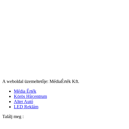
A weboldal üzemeltetője: MédiaÉrték Kft.
Média Érték
Körös Hírcentrum
Alter Autó
LED Reklám
Találj meg :