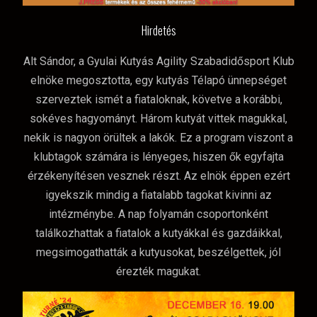
Hirdetés
Alt Sándor, a Gyulai Kutyás Agility Szabadidősport Klub
elnöke megosztotta, egy kutyás Télapó ünnepséget
szerveztek ismét a fiataloknak, követve a korábbi,
sokéves hagyományt. Három kutyát vittek magukkal,
nekik is nagyon örültek a lakók. Ez a program viszont a
klubtagok számára is lényeges, hiszen ők egyfajta
érzékenyítésen vesznek részt. Az elnök éppen ezért
igyekszik mindig a fiatalabb tagokat kivinni az
intézménybe. A nap folyamán csoportonként
találkozhattak a fiatalok a kutyákkal és gazdáikkal,
megsimogathatták a kutyusokat, beszélgettek, jól
érezték magukat.