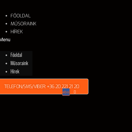
tartalomhoz
FŐOLDAL
MŰSORAINK
HÍREK
Menu
Főoldal
Műsoraink
Hírek
TELEFON/SMS/VIBER: +36 20 221 21 20
Facebook