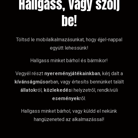
Hallgass, vagy szólj
be!
Töltsd le mobilalkalmazásunkat, hogy éjjel-nappal
együtt lehessünk!
Hallgass minket bárhol és bármikor!
Vegyél részt
nyereményjátékainkban
, kérj dalt a
kívánságműsor
ban, vagy értesíts bennünket talált
állatok
ról,
közlekedés
i helyzetről, rendkívüli
események
ről.
Hallgass minket bárhol, vagy küldd el nekünk
hangüzeneted az alkalmazással!