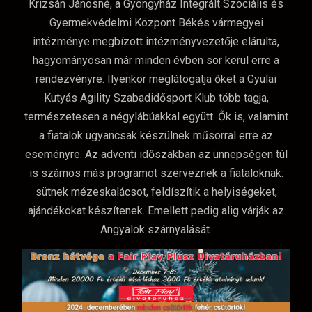
Krizsán Jánosné, a Gyöngyház Integrált Szociális és
Gyermekvédelmi Központ Békés vármegyei
intézménye megbízott intézményvezetője elárulta,
hagyományosan már minden évben sor kerül erre a
rendezvényre. Ilyenkor meglátogatja őket a Gyulai
Kutyás Agility Szabadidősport Klub több tagja,
természetesen a négylábúakkal együtt. Ők is, valamint
a fiatalok ugyancsak készülnek műsorral erre az
eseményre. Az adventi időszakban az ünnepségen túl
is számos más programot szerveznek a fiataloknak:
sütnek mézeskalácsot, feldíszítik a helyiségeket,
ajándékokat készítenek. Emellett pedig alig várják az
Angyalok szárnyalását.